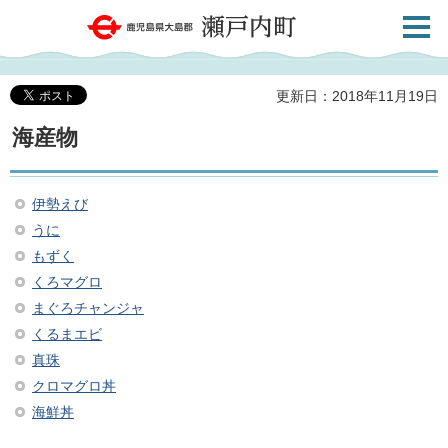
検索・
鹿児島県大島郡 瀬戸内町
共通メ
ニュー
更新日：2018年11月19日
海産物
伊勢えび
うに
もずく
くろマグロ
まぐろチャンジャ
くるまエビ
真珠
クロマグロ丼
海鮮丼