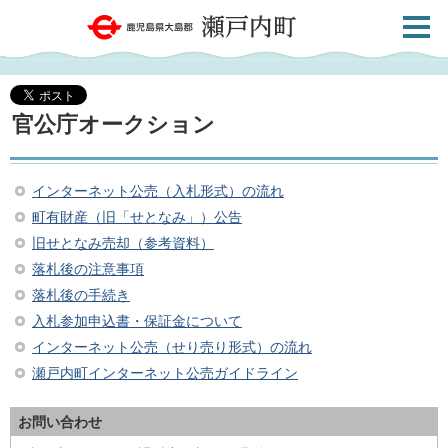
検索・
鹿児島県大島郡 瀬戸内町
共通メ
ニュー
官公庁オークション
インターネット公売（入札形式）の流れ
町有財産（旧「せとなみ」）公告
旧せとなみ売却（参考資料）
落札後の注意事項
落札後の手続き
入札参加申込書・保証金について
インターネット公売（せり売り形式）の流れ
瀬戸内町インターネット公売ガイドライン
お問い合わせ