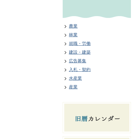
農業
林業
就職・労働
建設・建築
広告募集
入札・契約
水産業
産業