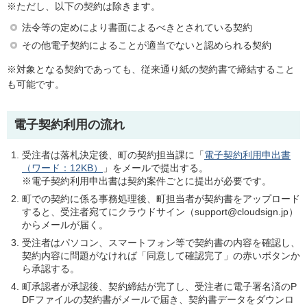
※ただし、以下の契約は除きます。
法令等の定めにより書面によるべきとされている契約
その他電子契約によることが適当でないと認められる契約
※対象となる契約であっても、従来通り紙の契約書で締結すること
も可能です。
電子契約利用の流れ
受注者は落札決定後、町の契約担当課に「
電子契約利用申出書
（ワード：12KB）
」をメールで提出する。
※電子契約利用申出書は契約案件ごとに提出が必要です。
町での契約に係る事務処理後、町担当者が契約書をアップロード
すると、受注者宛てにクラウドサイン（support@cloudsign.jp）
からメールが届く。
受注者はパソコン、スマートフォン等で契約書の内容を確認し、
契約内容に問題がなければ「同意して確認完了」の赤いボタンか
ら承認する。
町承認者が承認後、契約締結が完了し、受注者に電子署名済のP
DFファイルの契約書がメールで届き、契約書データをダウンロ