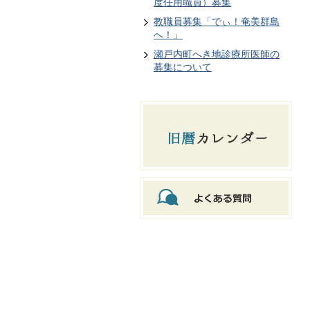
度任用職員）募集
教職員募集「でぃ！奄美群島
へ！」
瀬戸内町へき地診療所医師の
募集について