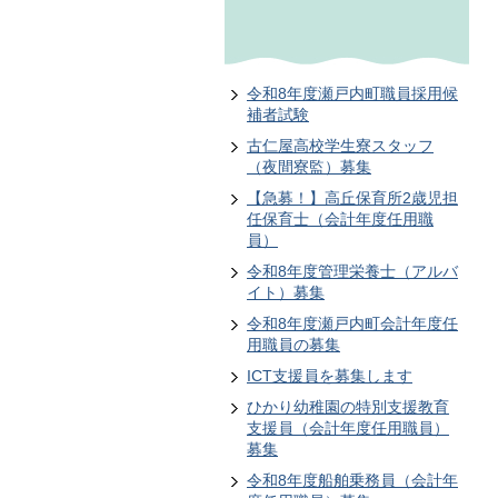
令和8年度瀬戸内町職員採用候
補者試験
古仁屋高校学生寮スタッフ
（夜間寮監）募集
【急募！】高丘保育所2歳児担
任保育士（会計年度任用職
員）
令和8年度管理栄養士（アルバ
イト）募集
令和8年度瀬戸内町会計年度任
用職員の募集
ICT支援員を募集します
ひかり幼稚園の特別支援教育
支援員（会計年度任用職員）
募集
令和8年度船舶乗務員（会計年