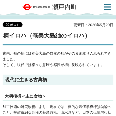
検索・
鹿児島県大島郡 瀬戸内町
共通メ
ニュー
更新日：2026年5月29日
柄イロハ（奄美大島紬のイロハ）
古来、袖の柄には奄美大島の自然の形がそのまま取り入れられてき
ました。
そして、現代では様々な意匠や感性が柄に反映されています。
現代に生きる古典柄
大柄模様＜主に女物＞
加工技術の研究改善により、現在では古典的な幾何学模様は勿論の
こと、複雑繊細な各種の花鳥紋様、山水調など、日本の伝統的模様