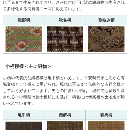
に至るまで生産されており、さらに付け下げ調の絣織物も生産され
て多様化する消費者ニーズに応えています。
龍郷柄
秋名柄
割込み柄
小柄模様＜主に男物＞
小柄の代表的な絣模様は亀甲柄といえます。平安時代末ごろから有
職文様として盛んに用いられ、現代に至るまで伝統的な吉祥文様と
して広く好まれています。男ものに多い小柄は、現代でも多数生産
されるその種類は数十種類にも及び、柄名には考案者や土地名が用
いられています。
亀甲柄
西郷柄
有馬柄