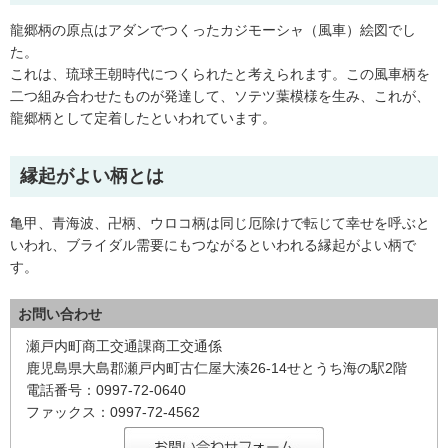
龍郷柄の原点はアダンでつくったカジモーシャ（風車）絵図でし
た。
これは、琉球王朝時代につくられたと考えられます。この風車柄を
二つ組み合わせたものが発達して、ソテツ葉模様を生み、これが、
龍郷柄として定着したといわれています。
縁起がよい柄とは
亀甲、青海波、卍柄、ウロコ柄は同じ厄除けで転じて幸せを呼ぶと
いわれ、ブライダル需要にもつながるといわれる縁起がよい柄で
す。
お問い合わせ
瀬戸内町商工交通課商工交通係
鹿児島県大島郡瀬戸内町古仁屋大湊26-14せとうち海の駅2階
電話番号：0997-72-0640
ファックス：0997-72-4562