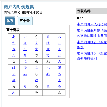
瀬戸内町例規集
例規名称
内容現在 令和8年4月30日
■ ひ
体系
五十音
瀬戸内町火入れに関
五十音表
瀬戸内町非常勤消防
の支給に関する条例
あ
い
う
え
お
瀬戸内町ひとり親家
か
き
く
け
こ
条例
さ
し
す
せ
そ
瀬戸内町ひとり親家
た
ち
つ
て
と
条例施行規則
な
に
ぬ
ね
の
は
ひ
ふ
へ
ほ
ま
み
む
め
も
や
ゆ
よ
ら
り
る
れ
ろ
わ
を
ん