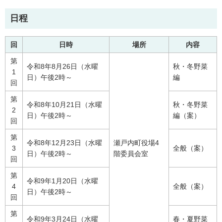
日程
回
日時
場所
内容
第
令和8年8月26日（水曜
秋・冬野菜
1
日）午後2時～
編
回
第
令和8年10月21日（水曜
秋・冬野菜
2
日）午後2時～
編（案）
回
第
令和8年12月23日（水曜
瀬戸内町役場4
3
全般（案）
日）午後2時～
階委員会室
回
第
令和9年1月20日（水曜
4
全般（案）
日）午後2時～
回
第
令和9年3月24日（水曜
春・夏野菜