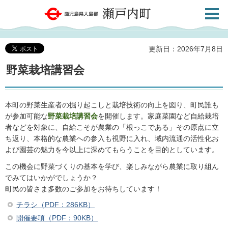
検索・
鹿児島県大島郡 瀬戸内町
共通メ
ニュー
更新日：2026年7月8日
野菜栽培講習会
本町の野菜生産者の掘り起こしと栽培技術の向上を図り、町民誰も
が参加可能な
野菜栽培講習会
を開催します。家庭菜園など自給栽培
者などを対象に、自給こそが農業の「根っこである」その原点に立
ち返り、本格的な農業への参入も視野に入れ、域内流通の活性化お
よび園芸の魅力を今以上に深めてもらうことを目的としています。
この機会に野菜づくりの基本を学び、楽しみながら農業に取り組ん
でみてはいかがでしょうか？
町民の皆さま多数のご参加をお待ちしています！
チラシ（PDF：286KB）
開催要項（PDF：90KB）