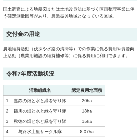
国土調査による地籍図または土地改良法に基づく区画整理事業に伴
う確定測量図等があり、農業振興地域となっている区域。
交付金の用途
農地維持活動（伐採や水路の清掃等）での作業に係る費用や資源向
上活動（農業用施設の維持補修等）に係る費用に利用できます。
令和7年度活動状況
活動組織名
認定農用地面積
1
嘉鉄の畑と水と緑を守り隊
20ha
2
篠川の畑と水と緑を守り隊
18ha
3
秋徳の畑と水と緑を守り隊
15ha
4
与路水土里サークル隊
8.07ha