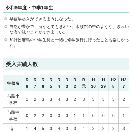
令和8年度・中学1年生
早寝早起きができるようになった。
自然が豊かで、海がとてもきれい。水族館の中のような、きれい
な海で泳ぐことができ楽しい。
加計呂麻島の中学生徒と一緒に修学旅行に行ったことも楽しかっ
た。
受入実績人数
R
R
R
R
R
R
R
R
H
H
H2
H2
学校名
8
7
6
5
4
3
2
元
30
29
8
7
与路小
1
2
3
3
4
3
2
3
3
3
3
2
学校
与路中
0
2
2
0
0
0
1
1
0
0
0
1
学校
計
1
4
5
3
4
3
3
4
3
3
3
3