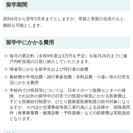
留学期間
原則4月から翌年3月末までとしますが、里親と実親の合意のもと、
継続も可能とします。
留学中にかかる費用
毎月の委託料（令和9年度は3万円を予定）を毎月25日までに瀬
戸内町役場の口座に納入していただきます。
帰省等にかかる留学生および同行者の旅費
教材費や学用品費・諸行事参加費・衣料品費・小遣い等の日常生
活にかかる費用
学校内での怪我等については、日本スポーツ振興センターの保
険、それ以外の留学中の日常での怪我や病気にかかる医療費は、
子ども医療給付制度や、ひとり親家庭医療制度の給付対象になり
ますが、そのほか交通事故等第三者行為による診療や、保険適用
外（食事療養費・健康診断・予防接種）などの医療費は実親負担
となります。