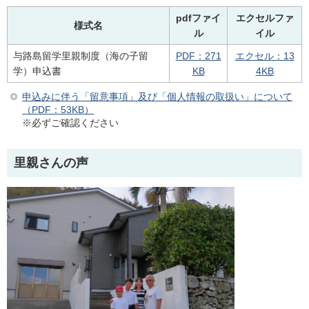
pdfファイ
エクセルファ
様式名
ル
イル
与路島留学里親制度（海の子留
PDF：271
エクセル：13
学）申込書
KB
4KB
申込みに伴う「留意事項」及び「個人情報の取扱い」について
（PDF：53KB）
※必ずご確認ください
里親さんの声