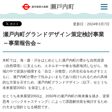
検索・
鹿児島県大島郡 瀬戸内町
共通メ
ニュー
更新日：2024年3月7日
瀬戸内町グランドデザイン策定検討事業
～事業報告会～
本町では、海・森・川をはじめとした瀬戸内町の豊かな自然資源
（自然環境）に支えられ、エネルギーや食を地産地消しながら、地
域の中で資源が循環する「自立・分散型」の共生社会をめざすとと
もに、瀬戸内町が豊かで住みよいまちであり続けられるための具体
的な方策を示すため、瀬戸内町グランドデザイン（以下、せとうち
未来展望2050）を策定しました。
せとうち未来展望2050は、2050年の瀬戸内町の将来像を描き、逆算
思考（バックキャスティング）によって課題解決策を検討するため
の大きな指針となる構想です。