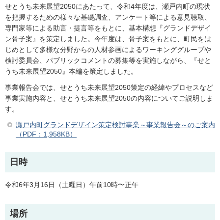
せとうち未来展望2050にあたって、令和4年度は、瀬戸内町の現状
を把握するための様々な基礎調査、アンケート等による意見聴取、
専門家等による助言・提言等をもとに、基本構想『グランドデザイ
ン骨子案』を策定しました。今年度は、骨子案をもとに、町民をは
じめとして多様な分野からの人材参画によるワーキンググループや
検討委員会、パブリックコメントの募集等を実施しながら、『せと
うち未来展望2050』本編を策定しました。
事業報告会では、せとうち未来展望2050策定の経緯やプロセスなど
事業実施内容と、せとうち未来展望2050の内容についてご説明しま
す。
瀬戸内町グランドデザイン策定検討事業～事業報告会～のご案内
（PDF：1,958KB）
日時
令和6年3月16日（土曜日）午前10時〜正午
場所