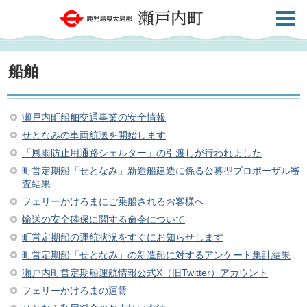
検索・
鹿児島県大島郡 瀬戸内町
共通メ
ニュー
船舶
瀬戸内町船舶交通事業の安全情報
せとなみの車両航送を開始します
「風雨防止用通路シェルター」の引渡しが行われました
町営定期船「せとなみ」新造船建造に係る公募型プロポーザル審
査結果
フェリーかけろまにご乗船されるお客様へ
輸送の安全確保に関する命令について
町営定期船の運航状況をすぐにお知らせします
町営定期船「せとなみ」の新造船に対するアンケート集計結果
瀬戸内町営定期船運航情報公式X（旧Twitter）アカウント
フェリーかけろまの運賃