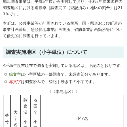
地籍調査事業は、平成5年度から実施しており、令和5年度末現在の
調査地区における進捗率（調査完了（登記済み）地区の割合）は21.
3％です。
本町は、公共事業等が計画されている箇所、国・県道および町道の
事業計画箇所、急傾斜地事業計画箇所、砂防事業計画箇所等につい
て優先的に調査を行っています。
調査実施地区（小字単位）について
令和5年度末現在で調査を実施している地区は、下記のとおりです。
緑文字
は小字区域の一部調査で、未調査部分があります。
赤文字
は調査済みで、登記手続き中の小字です。
〈〈本島地区〉〉
調
地
査
区
大
済
全
番
字
小字名
号
小
小
名