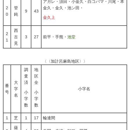
アガレ・須田・小金久・白コバマ・川尾・本
2
管
金久・金久・池ン田・
9
43
0
鈍
金久上
西
2
古
3
27
前平・手熊・
池堂
1
見
〈〈加計呂麻島地区〉〉
調
地
査
区
大
済
全
番
字
小字名
号
小
小
名
字
字
数
数
1
芝
1
17
輪連間
薩