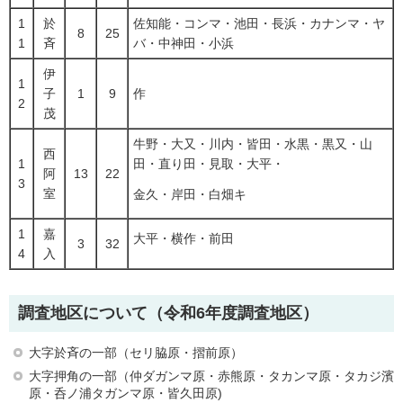
1
於
佐知能・コンマ・池田・長浜・カナンマ・ヤ
8
25
1
斉
バ・中神田・小浜
伊
1
子
1
9
作
2
茂
牛野・大又・川内・皆田・水黒・黒又・山
西
1
田・直り田・見取・大平・
阿
13
22
3
室
金久・岸田・白畑キ
1
嘉
大平・横作・前田
3
32
4
入
調査地区について（令和6年度調査地区）
大字於斉の一部（セリ脇原・摺前原）
大字押角の一部（仲ダガンマ原・赤熊原・タカンマ原・タカジ濱
原・呑ノ浦タガンマ原・皆久田原)