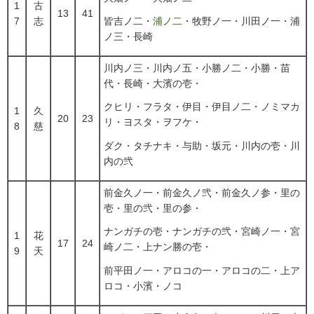
1
古
13
41
7
志
皆吉ノ二・
浦ノ二
・牧野ノ一・川田ノ一・浦
ノ三・長崎
川内ノ三・川内ノ五・小勝ノ二・小勝・苗
代・長崎・大濱の壱・
クヒリ・フラタ・伊目・伊目ノ二・ノミマカ
1
久
20
23
リ・ヨスタ・ヲフケ・
8
慈
ダク・タチナキ・与助・坂元・川内の壱・川
内の弐
前金久ノ一・前金久ノ弐・前金久ノ参・里の
壱・里の弐・里の参・
ナンガチの壱・ナンガチの弐・宮崎ノ一・宮
1
花
17
24
崎ノ二・上ナン勝の壱・
9
天
前平田ノ一・アロコの一・アロコの二・上ア
ロコ・小濱・ノコ