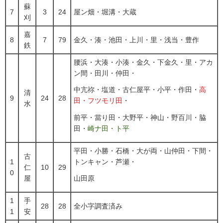
蘇
7
3
24
屋ン畑・堀溝・大蔵
刈
嘉
8
7
79
金久・湊・池田・上川・里・浅当・豊作
鉄
腰浜・大湊・小湊・金久・下金久・里・アカ
ン間・田川・仲田・
中亢祢・塩道・古仁屋平・小平・作田・
高
清
9
24
28
田・フツモリ田
・
水
前平・當り田・大野平・神山・野百川・脇
田・
崎ナ田・ト平
平田・小勝・石橋・大が両・山仲田・下間・
古
1
トンキャン・芦瀬・
仁
10
29
0
屋
山田原
1
手
28
28
全小字調査済み
1
安