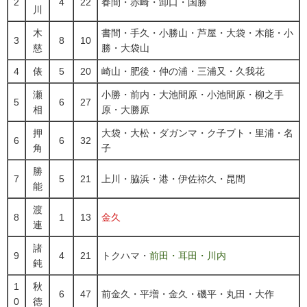
2
4
22
春間・赤崎・卸口・国勝
川
木
書間・手久・小勝山・芦屋・大袋・木能・小
3
8
10
慈
勝・大袋山
4
俵
5
20
崎山・肥後・仲の浦・三浦又・久我花
瀬
小勝・前内・大池間原・小池間原・柳之手
5
6
27
相
原・大勝原
押
大袋・大松・ダガンマ・ク子ブト・里浦・名
6
6
32
角
子
勝
7
5
21
上川・脇浜・港・伊佐祢久・昆間
能
渡
8
1
13
金久
連
諸
9
4
21
トクハマ・
前田・耳田・川内
鈍
1
秋
6
47
前金久・平増・金久・磯平・丸田・大作
0
徳