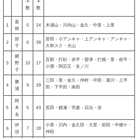
字
字
数
数
嘉
1
5
24
木浦山・川内山・金久・中里・上里
徳
節
皆田・小アンキャ・上アンキャ・アンキャ・
2
6
38
子
大和スク・犬山
網
百郡・打杉・赤平・曽津・打畑・里・前平・
3
野
10
17
小濱・阿苅又・
亥ノ川
子
三田・里・金久・仲村・中田・屋川・上平
勝
4
9
39
田・下平田・南田
浦
阿
5
木
5
43
尻田・鏡瀬・羽麦・苅法・
港
名
伊
小里・川内・金久田・大里・前田・中畑ケ・
6
7
18
須
仲田