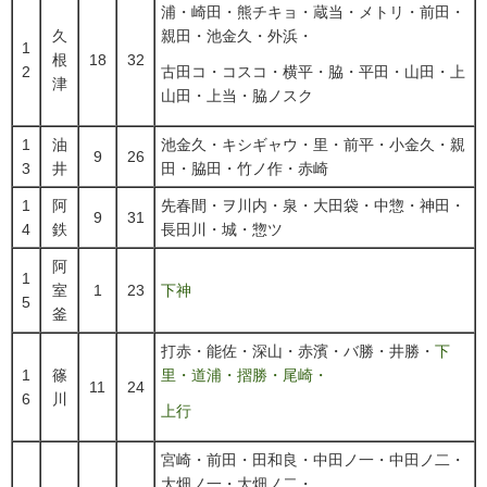
浦・崎田・熊チキョ・蔵当・メトリ・前田・
久
親田・池金久・外浜・
1
根
18
32
2
古田コ・コスコ・横平・脇・平田・山田・上
津
山田・上当・脇ノスク
1
油
池金久・キシギャウ・里・前平・小金久・親
9
26
3
井
田・脇田・竹ノ作・赤崎
1
阿
先春間・ヲ川内・泉・大田袋・中惣・神田・
9
31
4
鉄
長田川・城・惣ツ
阿
1
室
1
23
下神
5
釜
打赤・能佐・深山・赤濱・バ勝・井勝・
下
1
篠
里・道浦・摺勝・尾崎・
11
24
6
川
上行
宮崎・前田・田和良・中田ノ一・中田ノ二・
大畑ノ一・大畑ノ二・