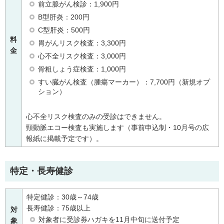
前立腺がん検診：1,900円
B型肝炎：200円
C型肝炎：500円
料
胃がんリスク検査：3,300円
金
心不全リスク検査：3,000円
骨粗しょう症検査：1,000円
すい臓がん検査（腫瘍マーカー）：7,700円（新規オプ
ション）
心不全リスク検査のみの受診はできません。
頸動脈エコー検査も実施します（事前申込制・10月号の広
報紙に掲載予定です）。
特定・長寿健診
特定健診：30歳～74歳
長寿健診：75歳以上
対
対象者に受診券ハガキを11月中旬に送付予定
象