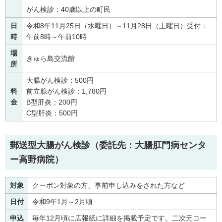
がん検診：40歳以上の町民
日
令和8年11月25日（水曜日）～11月28日（土曜日）受付：
時
午前8時～午前10時
場
きゅら島交流館
所
大腸がん検診：500円
料
前立腺がん検診：1,780円
金
B型肝炎：200円
C型肝炎：500円
郵送型大腸がん検診（委託先：大腸肛門病センタ
ー高野病院）
対象
クーポン対象の方、事前申し込みをされた方など
日付
令和9年1月～2月頃
申込
毎年12月頃に広報紙に詳細を掲載予定です。二次元コー