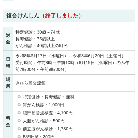
複合けんしん
（終了しました）
特定健診：30歳～74歳
対
長寿健診：75歳以上
象
がん検診：40歳以上の町民
令和8年6月17日（水曜日）～令和8年6月20日（土曜日）
日
受付時間：午前8時～午前10時（6月19日（金曜日）のみ午
時
前7時30分～午前9時30分）
場
きゅら島交流館
所
特定健診・長寿健診：無料
胃がん検診：1,000円
腹部超音波検査：4,100円
料
大腸がん検診：500円
金
前立腺がん検診：1,780円
B型肝炎：200円