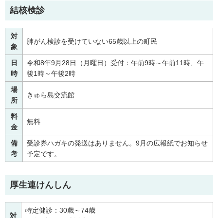
結核検診
対
肺がん検診を受けていない65歳以上の町民
象
日
令和8年9月28日（月曜日）受付：午前9時～午前11時、午
時
後1時～午後2時
場
きゅら島交流館
所
料
無料
金
備
受診券ハガキの発送はありません。9月の広報紙でお知らせ
考
予定です。
厚生連けんしん
特定健診：30歳～74歳
対