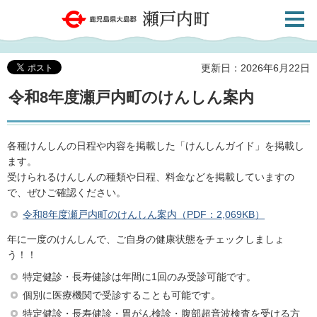
検索・
鹿児島県大島郡 瀬戸内町
共通メ
ニュー
更新日：2026年6月22日
令和8年度瀬戸内町のけんしん案内
各種けんしんの日程や内容を掲載した「けんしんガイド」を掲載し
ます。
受けられるけんしんの種類や日程、料金などを掲載していますの
で、ぜひご確認ください。
令和8年度瀬戸内町のけんしん案内（PDF：2,069KB）
年に一度のけんしんで、ご自身の健康状態をチェックしましょ
う！！
特定健診・長寿健診は年間に1回のみ受診可能です。
個別に医療機関で受診することも可能です。
特定健診・長寿健診・胃がん検診・腹部超音波検査を受ける方