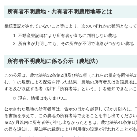
所有者不明農地・共有者不明農用地等とは
相続登記がされていないこと等により、次のいずれかの状態となって
不動産登記簿により所有者が直ちに判明しない農地
所有者が判明しても、その所在が不明で連絡がつかない農地
所有者不明農地に係る公示（農地法）
この公示は、農地法第32条第2項及び第3項（これらの規定を同法第
む。）の規定による探索を行った結果、農地の所有者又は当該農地に
する及び収益する者（以下「所有者等」という。）を確知できないこ
現在、情報はありません。
公示された農地の所有者等は、告示の日から起算して2か月以内に、
る書類を添えて、この農地の所有者等であることを申し出てください
※2か月以内に所有者等が申し出なかったときは、農地法第41条第1
の旨を通知し、県知事の裁定により利用権の設定が行われることがあ