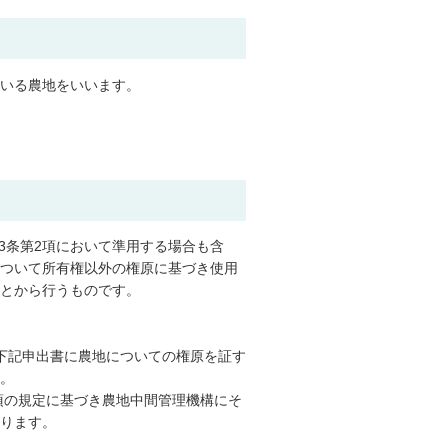
いる農地をいいます。
33条第2項において準用する場合も含
ついて所有権以外の権原に基づき使用
とから行うものです。
下記申出書に農地についての権原を証す
。
項の規定に基づき農地中間管理機構にそ
ります。