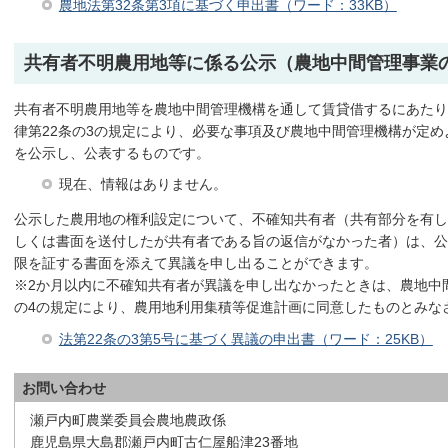
農地法第32条第3項に基づく申出書（ワード：33KB）
共有者不明農用地等に係る公示（農地中間管理事業
共有者不明農用地等を農地中間管理機構を通して賃貸借するにあたり
律第22条の3の規定により、必要な事項及び農地中間管理機構が定
を公示し、公表するものです。
現在、情報はありません。
公示した農用地の権利設定について、不確知共有者（共有部分を有し
しくは書面を送付したが共有者である旨の返信がなかった者）は、公
限を証する書面を添えて異議を申し出ることができます。
※2か月以内に不確知共有者が異議を申し出なかったときは、農地中
の4の規定により、農用地利用集積等促進計画に同意したものとみな
法第22条の3第5号に基づく異議の申出書（ワード：25KB）
お問い合わせ
瀬戸内町農業委員会農地農政係
鹿児島県大島郡瀬戸内町古仁屋船津23番地