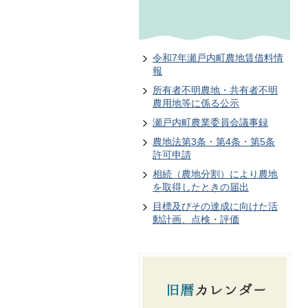
令和7年瀬戸内町農地賃借料情
報
所有者不明農地・共有者不明
農用地等に係る公示
瀬戸内町農業委員会議事録
農地法第3条・第4条・第5条
許可申請
相続（農地分割）により農地
を取得したときの届出
目標及びその達成に向けた活
動計画、点検・評価