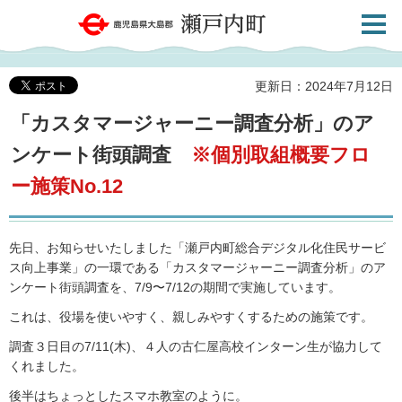
検索・
鹿児島県大島郡 瀬戸内町
共通メ
ニュー
更新日：2024年7月12日
「カスタマージャーニー調査分析」のア
ンケート街頭調査
※個別取組概要フロ
ー施策No.12
先日、お知らせいたしました「瀬戸内町総合デジタル化住民サービ
ス向上事業」の一環である「カスタマージャーニー調査分析」のア
ンケート街頭調査を、7/9〜7/12の期間で実施しています。
これは、役場を使いやすく、親しみやすくするための施策です。
調査３日目の7/11(木)、４人の古仁屋高校インターン生が協力して
くれました。
後半はちょっとしたスマホ教室のように。