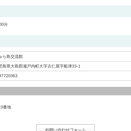
00分
ゅら島交流館
児島県大島郡瀬戸内町大字古仁屋字船津33-1
97720363
3番地