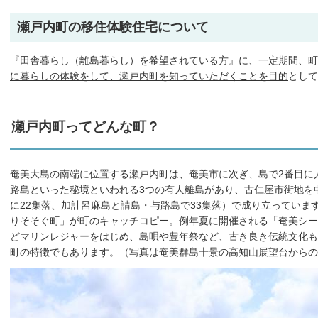
瀬戸内町の移住体験住宅について
『田舎暮らし（離島暮らし）を希望されている方』に、一定期間、町
に暮らしの体験をして、瀬戸内町を知っていただくことを目的
として
瀬戸内町ってどんな町？
奄美大島の南端に位置する瀬戸内町は、奄美市に次ぎ、島で2番目に
路島といった秘境といわれる3つの有人離島があり、古仁屋市街地を
に22集落、加計呂麻島と請島・与路島で33集落）で成り立っていま
りそそぐ町」が町のキャッチコピー。例年夏に開催される「奄美シー
どマリンレジャーをはじめ、島唄や豊年祭など、古き良き伝統文化も
町の特徴でもあります。（写真は奄美群島十景の高知山展望台からの