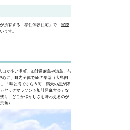
が所有する「移住体験住宅」で、
実際
います。
人口が多い港町。加計呂麻島や請島、与
中心に、町内全体で55の集落（大島側
す。「唄と海でゆらう町 満天の星が降
カヤックマラソンIN加計呂麻大会」な
残り、どこか懐かしさを味わえるのが
景色）