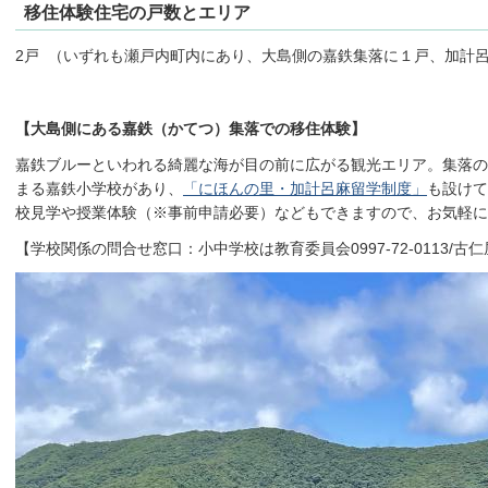
移住体験住宅の戸数とエリア
2戸 （いずれも瀬戸内町内にあり、大島側の嘉鉄集落に１戸、加計
【大島側にある嘉鉄（かてつ）集落での移住体験】
嘉鉄ブルーといわれる綺麗な海が目の前に広がる観光エリア。集落の
まる嘉鉄小学校があり、
「にほんの里・加計呂麻留学制度」
も設けて
校見学や授業体験（※事前申請必要）などもできますので、お気軽
【学校関係の問合せ窓口：小中学校は教育委員会0997‐72‐0113/古仁屋高