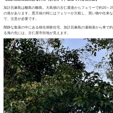
加計呂麻島は離島の離島。大島側の古仁屋港からフェリーで約20～2
の港があります。悪天候の時にはフェリーが欠航し、買い物や往来な
で、注意が必要です。
閑静な集落の中にある移住体験住宅。加計呂麻島の瀬相港から車で約
る海の先には、古仁屋市街地が見えます。