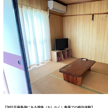
【加計呂麻島側にある押角（おしかく）集落での移住体験】