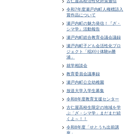
古仁屋高校活性化対策通信
令和7年度瀬戸内町人権標語入
賞作品について
瀬戸内町の魅力発信！『ざ・
シマ学』活動報告
瀬戸内町総合教育会議会議録
瀬戸内町子ども会活性化プロ
ジェクト「稲刈り体験in勝
浦」
就学相談会
教育委員会議事録
瀬戸内町公立幼稚園
放送大学入学生募集
令和8年度教育支援センター
古仁屋高校生限定の地域を学
ぶ「ざ・シマ学」まだまだ続
くよ～！！
令和8年度「せとうち出前講
座」