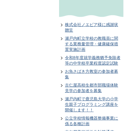
株式会社ノエビア様に感謝状
贈呈
瀬戸内町立学校の教職員に関
する業務量管理・健康確保措
置実施計画
令和8年度就学義務猶予免除者
等の中学校卒業程度認定試験
お魚さばき方教室の参加者募
集
古仁屋高校生都市部職場体験
見学の参加者を募集
瀬戸内町で鹿児島大学の小学
生親子プログラミング講座を
開催します！！
公立学校情報機器整備事業に
係る各種計画