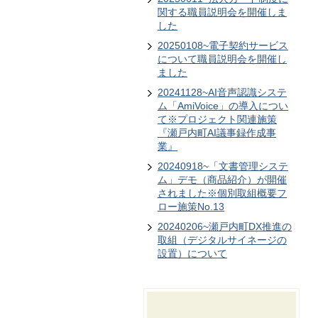
関する職員説明会を開催しま
した
20250108~電子契約サービス
について職員説明会を開催し
ました
20241128~AI音声認識システ
ム「AmiVoice」の導入につい
て※プロジェクト関連施策
『瀬戸内町AI議事録作成事
業』
20240918~「文書管理システ
ム」デモ（商品紹介）が開催
されました※個別取組概要フ
ロー施策No.13
20240206~瀬戸内町DX推進の
取組（デジタルサイネージの
設置）について