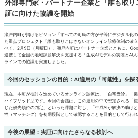
外部専門家・パートナー企業と「誰も取り
証に向けた協議を開始
瀬戸内町が掲げるビジョン「すべての町民の方が平等にデジタル化の
た重点プロジェクト「誰も取りこぼさないオンライン診療体制の確立
べく、2月9日（月曜日）、瀬戸内町はパートナー企業とともに、Goo
連携して全国の地域課題解決を支援する「生成AIモデルの実装とAI
ラインでの協議を実施しました。
今回のセッションの目的：AI適用の「可能性」を探
現在、本町が検討を進めているオンライン診療は、「自宅受診」「拠
ハイブリッド型です。今回の会議は、この運用の中で想定される「複
じた優先順位の判定」といった課題に対し、「生成AIが解決の助け
性（マッチング）を初期段階として確認することを目的として行われ
今後の展望：実証に向けたさらなる検討へ