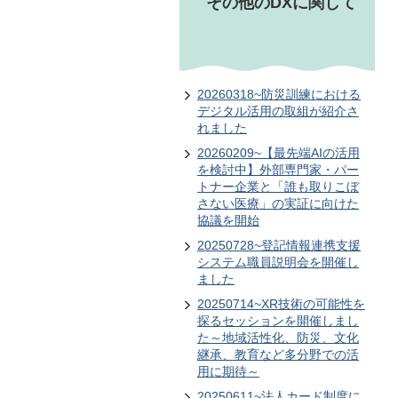
その他のDXに関して
20260318~防災訓練における
デジタル活用の取組が紹介さ
れました
20260209~【最先端AIの活用
を検討中】外部専門家・パー
トナー企業と「誰も取りこぼ
さない医療」の実証に向けた
協議を開始
20250728~登記情報連携支援
システム職員説明会を開催し
ました
20250714~XR技術の可能性を
探るセッションを開催しまし
た～地域活性化、防災、文化
継承、教育など多分野での活
用に期待～
20250611~法人カード制度に