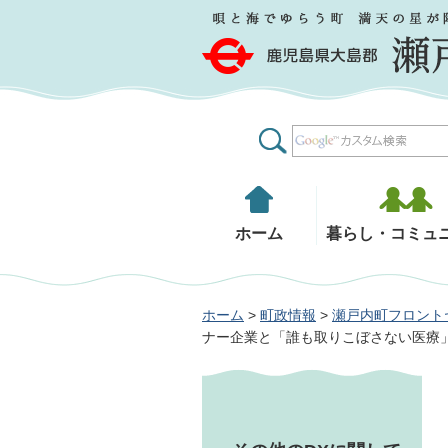
鹿児島県大島郡 瀬戸内町
ホーム
暮らし・コミュ
ホーム
>
町政情報
>
瀬戸内町フロント
ナー企業と「誰も取りこぼさない医療