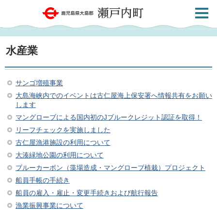
検索・
鹿児島県大島郡 瀬戸内町
共通メ
ニュー
水産業
サンゴ増殖事業
大島海峡内でのイベントは古仁屋海上保安署へ情報共有をお願い
します
マングローブによる国内初のJブルークレジット認証を取得！
リーフチェックを実施しました
古仁屋漁港施設の利用について
大湊緑地公園の利用について
ブルーカーボン（藻場造成・マングローブ植栽）プロジェクト
船員手帳の手続き
船員の雇入・雇止・変更手続きおよび航行報告
漁業振興事業について