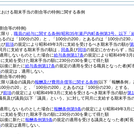
度における期末手当の割合等の特例に関する条例
割合等の特例)
に限り，
職員の給与に関する条例
(昭和35年瀬戸内町条例第3号。以下「
あるのは「100分の20」と，「100分の200」とあるのは「100分の23
及び
前項
の規定により昭和49年3月に支給を受けるべき期末手当の額が
第
同月に支給する期末手当の額は，
同条
及び
同項
の規定にかかわらず，当
適用しないものとした場合に
給与条例第17条
の規定により昭和49年3
2月に支給を受けた期末手当の額に230分の30を乗じて得た額
日以後に新たに
給与条例第17条
の規定の適用を受ける職員となった者
(町
項
の規定は，適用しない。
割合等の特例)
に限り議会の議員の
報酬及び費用弁償等に関する条例
(以下「報酬条例」
00分の20」と，「100分の200」とあるのは「100分の230」とする。
び
前項
の規定により昭和49年3月に支給を受けるべき期末手当の額が
第
議長及び議員
(以下「議員」という。)
に対して同月に支給する期末手当
適用しないものとした場合に
報酬条例第9条
の規定により昭和49年3月
2月に支給を受けた期末手当の額に230分の30を乗じて得た額
日以後に新たに
報酬条例第9条
の規定の適用を受ける議員となった者
(町
項
の規定は適用しない。