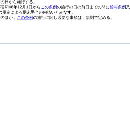
布の日から施行する。
昭和48年12月1日から
この条例
の施行の日の前日までの間に
給与条例
又
の規定による期末手当の内払いとみなす。
ののほか，
この条例
の施行に関し必要な事項は，規則で定める。