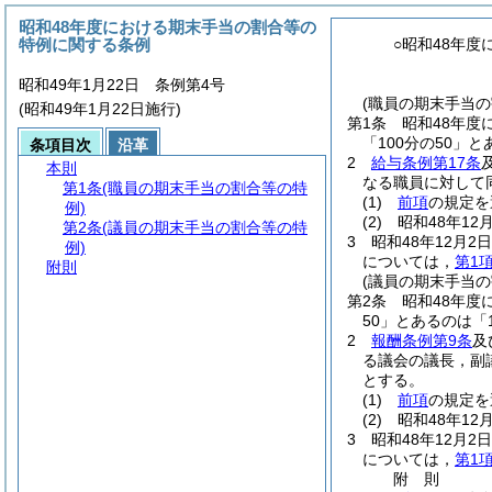
昭和48年度における期末手当の割合等の
特例に関する条例
○昭和48年
昭和49年1月22日 条例第4号
(職員の期末手当の
(昭和49年1月22日施行)
第1条
昭和48年度
「100分の50」と
条項目次
沿革
2
給与条例第17条
本則
なる職員に対して
第1条
(職員の期末手当の割合等の特
(1)
前項
の規定を
例)
(2)
昭和48年1
第2条
(議員の期末手当の割合等の特
3
昭和48年12月2
例)
については，
第1
附則
(議員の期末手当の
第2条
昭和48年度
50」とあるのは「1
2
報酬条例第9条
及
る議会の議長，副
とする。
(1)
前項
の規定を
(2)
昭和48年1
3
昭和48年12月2
については，
第1
附
則