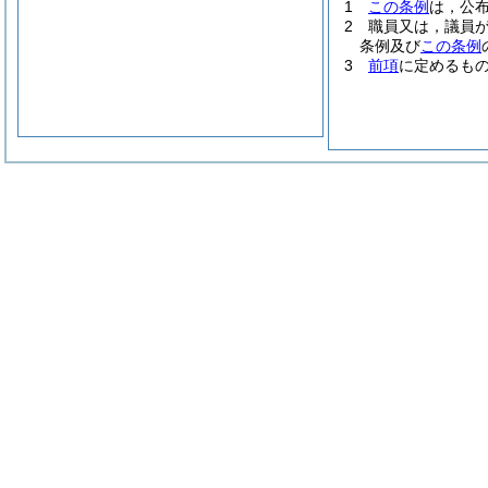
1
この条例
は，公
2
職員又は，議員が
条例及び
この条例
3
前項
に定めるも