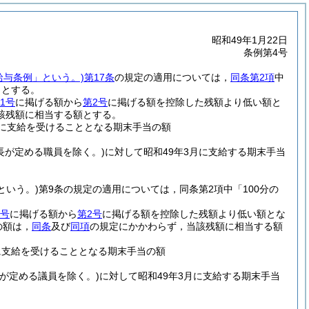
昭和49年1月22日
条例第4号
給与条例」という。)
第17条
の規定の適用については，
同条第2項
中
0」とする。
1号
に掲げる額から
第2号
に掲げる額を控除した残額より低い額と
該残額に相当する額とする。
月に支給を受けることとなる期末手当の額
長が定める職員を除く。)
に対して昭和49年3月に支給する期末手当
という。)
第9条の規定の適用については，同条第2項中「100分の
1号
に掲げる額から
第2号
に掲げる額を控除した残額より低い額とな
の額は，
同条
及び
同項
の規定にかかわらず，当該残額に相当する額
に支給を受けることとなる期末手当の額
長が定める議員を除く。)
に対して昭和49年3月に支給する期末手当