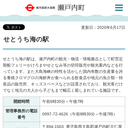
検索・
鹿児島県大島郡 瀬戸内町
共通メ
ニュー
更新日：2020年6月17日
せとうち海の駅
せとうち海の駅は、瀬戸内町の観光・物流・情報拠点として町営定
期船フェリーかけろまやせとなみ等の切符販売や観光案内などを行
っています。また大島海峡の特性を活かした国内有数の生産量を誇
る養殖クロマグロの海鮮丼が食べられる飲食店や地元の魚介類・特
産品の販売所、キッズスペースなどが設置されており、観光客だけ
でなく地元の大人から子どもまで幅広く親しまれている施設です。
開館時間
午前6時30分～午後7時
管理事務所の電話
0997-72-4626（午前8時30分～午後7時）
番号
〒894-1503_鹿児島県大島郡瀬戸内町古仁屋