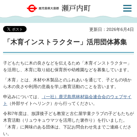
検索・
鹿児島県大島郡 瀬戸内町
共通メ
ニュー
更新日：2026年6月4日
「木育インストラクター」活用団体募集
子どもたちに木の良さなどを伝えるため「木育インストラクター」
を活用し、木育に取り組む保育所や幼稚園などを募集しています。
「木育」とは、木材や木製品とのふれあいを通じて、子どもの頃か
ら木の良さや利用の意義を学ぶ教育活動のことを言います。
申込みについては、
（一社）鹿児島県林材協会連合会のウェブサイ
ト
（外部サイトへリンク）から行ってください。
令和7年度は、放課後子ども教室と古仁屋学童クラブの子どもたちが
木育活動（リュウキュウマツを活用した箸作り）を行いました。
「木育」に興味のある団体は、下記お問合わせ先までご連絡くださ
い。