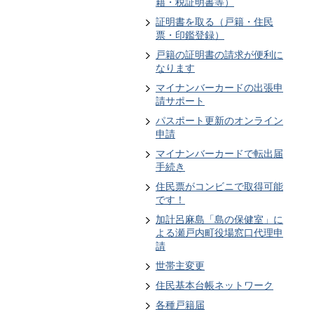
籍・税証明書等）
証明書を取る（戸籍・住民
票・印鑑登録）
戸籍の証明書の請求が便利に
なります
マイナンバーカードの出張申
請サポート
パスポート更新のオンライン
申請
マイナンバーカードで転出届
手続き
住民票がコンビニで取得可能
です！
加計呂麻島「島の保健室」に
よる瀬戸内町役場窓口代理申
請
世帯主変更
住民基本台帳ネットワーク
各種戸籍届