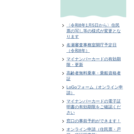
〈令和8年1月5日から〉住民
票の写し等の様式が変更とな
ります
名瀬審査事務室開庁予定日
（令和8年）
マイナンバーカードの有効期
限・更新
高齢者無料乗車・乗船資格者
証
LoGoフォーム（オンライン申
請）
マイナンバーカードの電子証
明書の有効期限をご確認くだ
さい
窓口の事前予約ができます！
オンライン申請（住民票・戸