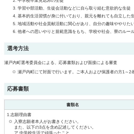
中学校卒業見込みの生徒
学習や部活動、生徒会活動などに自ら取り組む意欲的な生徒
基本的生活習慣が身に付いており、親元を離れても自立した
地域活動や社会貢献活動に関心があり、自分の趣味ややりた
他者への思いやりと規範意識をもち、学校や社会、寮のルー
選考方法
瀬戸内町選考委員会による、応募書類および面接による審査
瀬戸内町にて対面で行います。ご本人および保護者の方1～2
応募書類
書類名
1.志願理由書
入寮志願者本人がお書きください。
また、以下の3点を含め記述してください。
ア.中学校生活で頑張ったこと