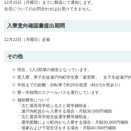
12月15日（月曜日）までに郵送にて通知します。
合否についてのお問合わせはお受けできません。
入寮意向確認書提出期間
12月22日（月曜日）必着
その他
現在、1人1部屋の個室となっています。
受入寮…男子生徒瀬戸内町学生寮「紫雲寮」、女子生徒瀬戸
学校までの距離：自転車で約20分程度（峠が1か所あり）
寮～学校間のスクールバスを運行しています。
補助費等について
「古仁屋高等学校ふるさと留学補助金」
…瀬戸内町
外
から入寮する場合：月額30,000円補助
「古仁屋高等学校生徒通学費等補助金」
…通学困難により町内から入寮する場合：月額30,000円補助
…借家および下宿生活をする場合：月額40,000円補助