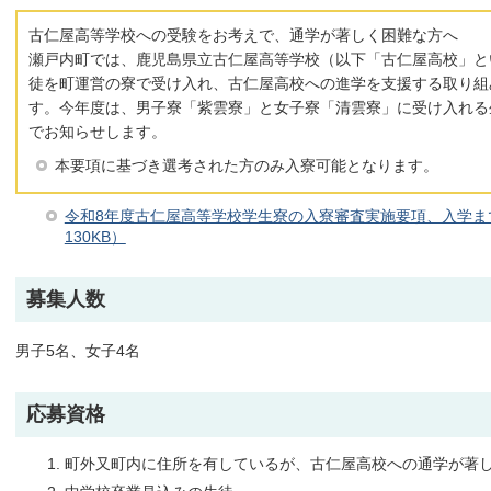
古仁屋高等学校への受験をお考えで、通学が著しく困難な方へ
瀬戸内町では、鹿児島県立古仁屋高等学校（以下「古仁屋高校」と
徒を町運営の寮で受け入れ、古仁屋高校への進学を支援する取り組
す。今年度は、男子寮「紫雲寮」と女子寮「清雲寮」に受け入れる
でお知らせします。
本要項に基づき選考された方のみ入寮可能となります。
令和8年度古仁屋高等学校学生寮の入寮審査実施要項、入学ま
130KB）
募集人数
男子5名、女子4名
応募資格
町外又町内に住所を有しているが、古仁屋高校への通学が著