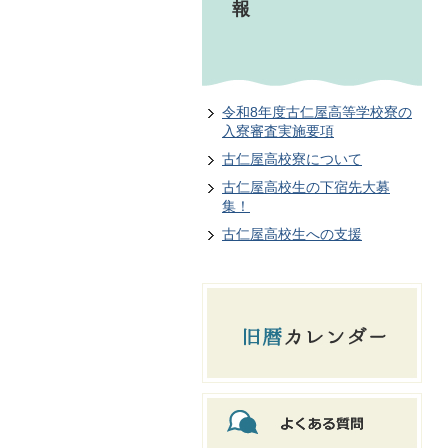
報
令和8年度古仁屋高等学校寮の
入寮審査実施要項
古仁屋高校寮について
古仁屋高校生の下宿先大募
集！
古仁屋高校生への支援