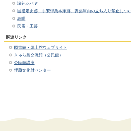
諸鈍シバヤ
国指定史跡「手安弾薬本庫跡」弾薬庫内の立ち入り禁止につ
島唄
民俗・工芸
関連リンク
図書館・郷土館ウェブサイト
きゅら島交流館（公民館）
公民館講座
埋蔵文化財センター