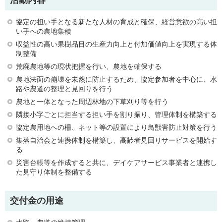
協定の担い手となる新たな人材の育成と確保、経営意欲の高い担
い手への農地集積
収益性の高い果樹品目の生産力向上と付加価値向上を実現する体
制整備
荒廃農地等の現状把握を行い、農地を確保する
農地法面の崩壊を未然に防止するため、協定参加者を中心に、水
路や農道の整理と見回りを行う
農地と一体となった周辺林地の下草刈り等を行う
隣接小字ごとに担当する担い手を割り振り、管理体制を構築する
協定農用地への柵、ネット等の設置により鳥獣害防止対策を行う
集落自治会と連携体制を構築し、高齢者見回りサービスを開始す
る
災害台帳等を作成すると共に、デイケアサービス事業者と連携し
た見守り体制を整備する
交付金の用途