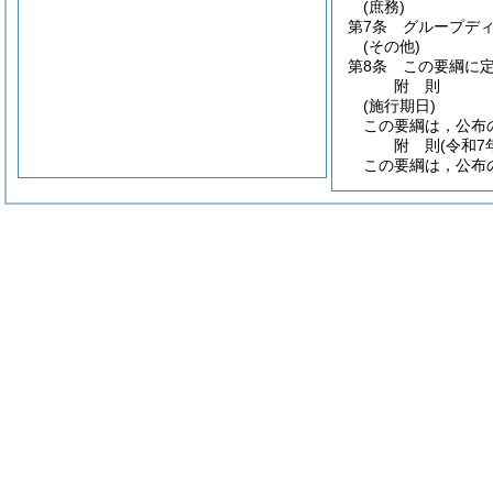
(庶務)
第7条
グループデ
(その他)
第8条
この要綱に
附
則
(施行期日)
この要綱は，公布
附
則
(令和7
この要綱は，公布