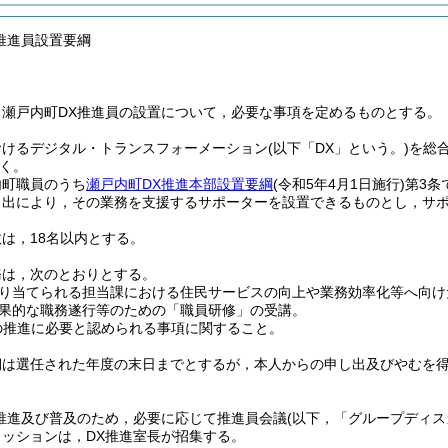
X推進員設置要綱
，瀬戸内町DX推進員の設置について，必要な事項を定めるものとする。
おけるデジタル・トランスフォーメーション
(以下「DX」という。)
を総
く。
内町職員のうち
瀬戸内町DX推進本部設置要綱
(令和5年4月1日施行)
第3条
し出により，その業務を支援するサポーターを設置できるものとし，サポ
は，18名以内とする。
務は，次のとおりとする。
り当てられる担当課における住民サービスの向上や業務効率化等へ向け
果的な職務遂行等のための「職員研修」の受講。
の推進に必要と認められる事項に関すること。
期は選任された年度の末日までとするが，本人からの申し出及びやむを
推進及び普及のため，必要に応じて推進員会議
(以下，「グループディス
ッションは，DX推進室長が招集する。