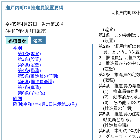
瀬戸内町DX推進員設置要綱
○瀬戸内町D
令和5年4月27日 告示第18号
(趣旨)
(令和7年4月1日施行)
第1条
この要綱は
(設置)
条項目次
沿革
第2条
瀬戸内町に
本則
員」という。)
を置
第1条
(趣旨)
2
推進員は，瀬戸
第2条
(設置)
3
推進員からの申
第3条
(定数)
(定数)
第4条
(職務)
第3条
推進員の定数
第5条
(推進員の任期)
(職務)
第6条
(推進員会議)
第4条
推進員の職
第7条
(庶務)
(1)
推進員毎に割
第8条
(その他)
(2)
効率的かつ効
附則
(3)
その他，DX
附則
(令和7年4月1日告示第18号)
(推進員の任期)
第5条
推進員の任
動更新となる。
(推進員会議)
第6条
本町のDXの
2
グループディスカ