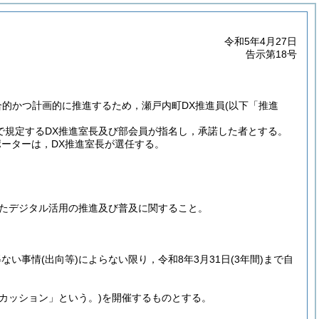
令和5年4月27日
告示第18号
合的かつ計画的に推進するため，瀬戸内町DX推進員
(以下「推進
で規定するDX推進室長及び部会員が指名し，承諾した者とする。
ーターは，DX推進室長が選任する。
たデジタル活用の推進及び普及に関すること。
得ない事情
(出向等)
によらない限り，令和8年3月31日
(3年間)
まで自
カッション」という。)
を開催するものとする。