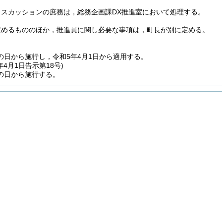
ィスカッションの庶務は，総務企画課DX推進室において処理する。
定めるもののほか，推進員に関し必要な事項は，町長が別に定める。
の日から施行し，令和5年4月1日から適用する。
年4月1日
告示第18号)
の日から施行する。