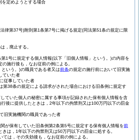
則を定めようとする場合
年法律第37号)
附則第1条第7号に掲げる規定
(同法第51条の規定に限
)
は，廃止する。
条第1号に規定する個人情報
(以下「旧個人情報」という。)
の内容を
定の施行後も，なお従前の例による。
」という。)
の職員である者又は
前条
の規定の施行前において旧実施
していた者
に従事していた者
又は第38条の規定による請求がされた場合における旧条例に規定す
有していた個人の秘密に属する事項が記録された保有個人情報を含
施行後に提供したときは，2年以下の拘禁刑又は100万円以下の罰金
て旧実施機関の職員であった者
関が保有していた旧条例第2条第5号に規定する保有個人情報を
前
きは，1年以下の拘禁刑又は50万円以下の罰金に処する。
いては，その失効後も，なお従前の例による。