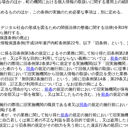
る場合のほか，町の機関における個人情報の取扱いに関する運用上の細
定めるもののほか，この条例の実施のため必要な事項は，別に定める。
，デジタル社会の形成を図るための関係法律の整備に関する法律
(令和3
ら施行する。
保護条例の廃止)
人情報保護条例
(平成18年瀬戸内町条例第22号。以下「旧条例」という。
に係る旧条例第3条の規定によるその業務に関して知り得た旧条例第2
らせ，又は不当な目的に利用してはならない義務については，
前条
の規
施行の際現に旧条例第2条第2号に規定する実施機関
(以下「旧実施機関
った者のうち，
同条
の規定の施行前において旧個人情報の取扱いに従事
施行前において旧実施機関から旧個人情報の取扱いの委託を受けた業務
行の日
(以下「附則第2条施行日」という。)
前に旧条例第14条，第29条
開示，訂正及び利用停止については，なお従前の例による。
，正当な理由がないのに，
前条
の規定の施行前において旧実施機関が保
その全部又は一部を複製し，又は加工したものを含む。)
を
前条
の規定の
施行の際現に旧実施機関の職員である者又は
同条
の規定の施行前におい
掲げる者
る者が，その業務に関して知り得た
前条
の規定の施行前において旧実施機
に自己若しくは第三者の不正な利益を図る目的で提供し，又は盗用したと
規定により旧条例の規定がその効力を失う前にした違反行為の処罰につ