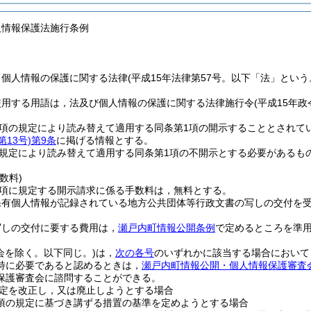
人情報保護法施行条例
，個人情報の保護に関する法律
(平成15年法律第57号。以下「法」という
使用する用語は，法及び個人情報の保護に関する法律施行令
(平成15年政
2項の規定により読み替えて適用する同条第1項の開示することとされて
13号)
第9条
に掲げる情報とする。
の規定により読み替えて適用する同条第1項の不開示とする必要があるも
数料)
2項に規定する開示請求に係る手数料は，無料とする。
保有個人情報が記録されている地方公共団体等行政文書の写しの交付を
写しの交付に要する費用は，
瀬戸内町情報公開条例
で定めるところを準
会を除く。以下同じ。)
は，
次の各号
のいずれかに該当する場合において
特に必要であると認めるときは，
瀬戸内町情報公開・個人情報保護審査
保護審査会に諮問することができる。
定を改正し，又は廃止しようとする場合
1項の規定に基づき講ずる措置の基準を定めようとする場合