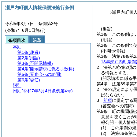
瀬戸内町個人情報保護法施行条例
○瀬戸内町個
令和5年3月7日 条例第3号
(趣旨)
(令和7年6月1日施行)
第1条
この条例は
(用語)
条項目次
沿革
第2条
この条例で
本則
(不開示情報)
第1条
(趣旨)
第3条
法第78条第
第2条
(用語)
18年瀬戸内町条例第
第3条
(不開示情報)
2
法第78条第2項
第4条
(開示請求に係る手数料)
る情報とする。
第5条
(審査会への諮問)
(開示請求に係る手
第6条
(委任)
第4条
法第89条第
附則
2
法の規定により
附則
(令和7年3月4日条例第4号)
ばならない。
3
前項
に規定する
(審査会への諮問)
第5条
町の機関
(議
意見を聴くことが
報公開・個人情報
(1)
この条例の規
(2)
法第66条第