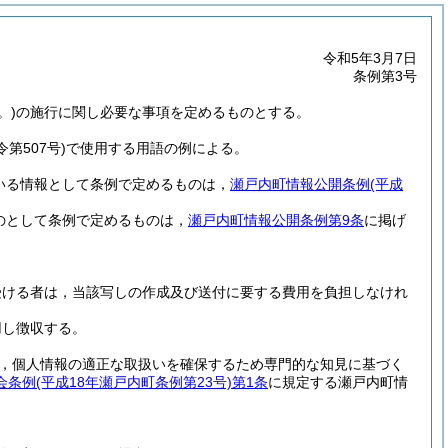
令和5年3月7日
条例第3号
。)
の施行に関し必要な事項を定めるものとする。
令第507号)
で使用する用語の例による。
いる情報として条例で定めるものは，
瀬戸内町情報公開条例
(平成
のとして条例で定めるものは，
瀬戸内町情報公開条例第9条
に掲げ
受ける者は，当該写しの作成及び送付に要する費用を負担しなけれ
用し徴収する。
，個人情報の適正な取扱いを確保するため専門的な知見に基づく
会条例
(平成18年瀬戸内町条例第23号)
第1条
に規定する瀬戸内町情