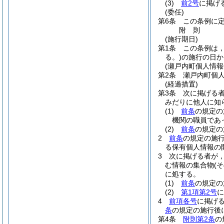
(3)
前2号
に掲げ
(委任)
第6条
この条例に
附
則
(施行期日)
第1条
この条例は
る。)
の施行の日か
(瀬戸内町個人情報
第2条
瀬戸内町個
(経過措置)
第3条
次に掲げる者
みだりに他人に知
(1)
前条
の規定の
機関の職員であ
(2)
前条
の規定の
2
前条
の規定の施
る保有個人情報の
3
次に掲げる者が
む情報の集合物
(
に処する。
(1)
前条
の規定の
(2)
第1項第2号
に
4
前項各号
に掲げ
条
の規定の施行後
第4条
附則第2条
の