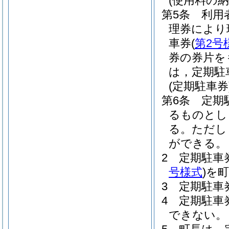
(使用料の納
第5条
利用
理券により
車券
(
第2号
券の券片を
は，定期駐
(定期駐車券
第6条
定期
るものとし
る。
ただし
ができる。
2
定期駐車
号様式
)
を
3
定期駐車
4
定期駐車
できない。