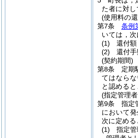
5
町長は，
た者に対し
(使用料の還
第7条
条例
いては，次
(1)
還付額
(2)
還付手
(契約期間)
第8条
定期
てはならな
と認めると
(指定管理
第9条
指定
において発
次に定める
(1)
指定管