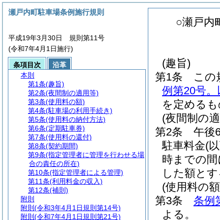
瀬戸内町駐車場条例施行規則
○瀬戸内
平成19年3月30日 規則第11号
(令和7年4月1日施行)
(趣旨)
条項目次
沿革
第1条
この
本則
第1条
(趣旨)
例第20号
第2条
(夜間制の適用等)
第3条
(使用料の額)
を定めるも
第4条
(駐車場の利用手続き)
(夜間制の適
第5条
(使用料の納付方法)
第6条
(定期駐車券)
第2条
午後
第7条
(使用料の還付)
駐車料金
(
第8条
(契約期間)
第9条
(指定管理者に管理を行わせる場
時までの間
合の責任の所在)
した額とす
第10条
(指定管理者による管理)
第11条
(利用料金の収入)
(使用料の額
第12条
(補則)
第3条
条例
附則
附則
(令和3年4月1日規則第14号)
よる。
附則
(令和7年4月1日規則第21号)