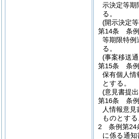
示決定等期
る。
(開示決定
第14条
条
等期限特例
る。
(事案移送通
第15条
条例
保有個人情
とする。
(意見書提
第16条
条例
人情報意見
ものとする
2
条例第2
に係る通知