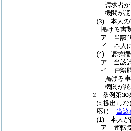
請求者が
機関が
(3)
本人の
掲げる書
ア
当該
イ
本人
(4)
請求権
ア
当該
イ
戸籍
掲げる
機関が
2
条例第3
は提出しな
応じ，
当該
(1)
本人が
ア
運転