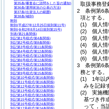
取扱事務登
第35条
(審査会に諮問をした旨の通知)
第36条
(運用状況の公表の方法)
2
条例第6
第37条
(出資法人の範囲)
第38条
(補則)
項とする。
附則
(1)
個人情
附則
(平成27年12月25日規則第11号)
附則
(令和2年8月14日規則第15号)
(2)
個人情
別表
(第21条関係)
(3)
個人情
別記第1号様式
(第4条関係)
別記第2号様式
(第8条関係)
(4)
個人情
別記第3号様式
(第11条関係)
(5)
個人情
別記第4号様式
(第12条関係)
別記第5号様式
(第12条関係)
(6)
個人情
別記第6号様式
(第12条関係)
3
条例第6
別記第7号様式
(第13条関係)
別記第8号様式
(第14条関係)
務とする。
別記第9号様式
(第15条関係)
別記第10号様式
(第16条関係)
(1)
1年以
別記第11号様式
(第16条関係)
みを記録
別記第12号様式
(第19条関係)
別記第13号様式
(第22条関係)
(2)
実施機
別記第14号様式
(第23条関係)
基づき作
別記第15号様式
(第24条関係)
別記第16号様式
(第24条関係)
って，当
別記第17号様式
(第24条関係)