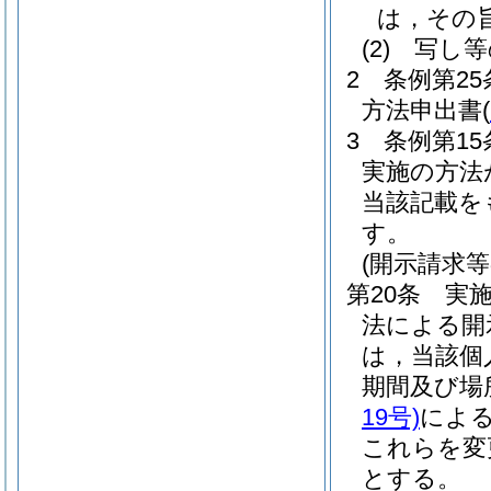
は，その
(2)
写し等
2
条例第2
方法申出書
(
3
条例第1
実施の方法
当該記載を
す。
(開示請求等
第20条
実
法による開
は，当該個
期間及び場
19号)
によ
これらを変
とする。