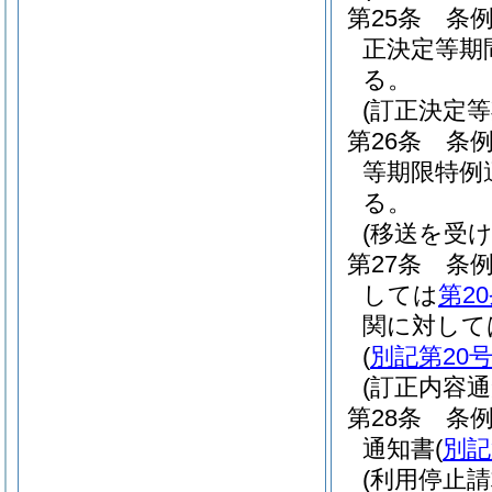
第25条
条例
正決定等期
る。
(訂正決定
第26条
条
等期限特例
る。
(移送を受
第27条
条例
しては
第2
関に対して
(
別記第20
(訂正内容通
第28条
条
通知書
(
別記
(利用停止請