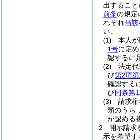
出すること
前条
の規定
れぞれ
当該
い。
(1)
本人が
1号
に定め
認するに
(2)
法定
び
第2項第
確認する
び
同条第1
(3)
請求
類のうち
が認める
2
開示請求
示を希望す