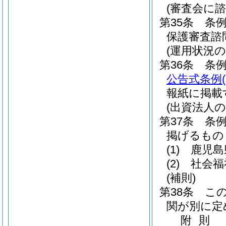
(審査会に
第35条
条
保護審査諮
(運用状況の
第36条
条
公告式条例
報紙に掲載
(出資法人の
第37条
条
掲げるもの
(1)
鹿児島
(2)
社会福
(補則)
第38条
こ
関が別に定
附
則