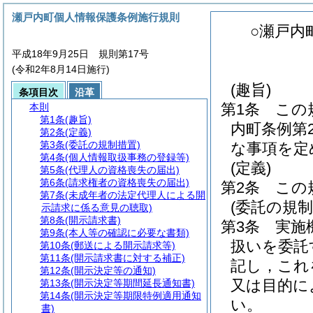
瀬戸内町個人情報保護条例施行規則
○瀬戸内
平成18年9月25日 規則第17号
(令和2年8月14日施行)
(趣旨)
条項目次
沿革
第1条
この
本則
第1条
(趣旨)
内町条例第
第2条
(定義)
第3条
(委託の規制措置)
な事項を定
第4条
(個人情報取扱事務の登録等)
(定義)
第5条
(代理人の資格喪失の届出)
第6条
(請求権者の資格喪失の届出)
第2条
この
第7条
(未成年者の法定代理人による開
(委託の規制
示請求に係る意見の聴取)
第8条
(開示請求書)
第3条
実施
第9条
(本人等の確認に必要な書類)
扱いを委託
第10条
(郵送による開示請求等)
第11条
(開示請求書に対する補正)
記し，これ
第12条
(開示決定等の通知)
又は目的に
第13条
(開示決定等期間延長通知書)
第14条
(開示決定等期限特例適用通知
い。
書)