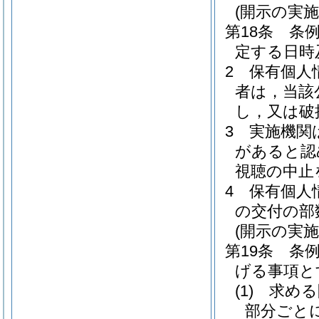
(開示の実施
第18条
条
定する日時
2
保有個人
者は，当該
し，又は破
3
実施機関
があると認
視聴の中止
4
保有個人
の交付の部
(開示の実
第19条
条
げる事項と
(1)
求める
部分ごと