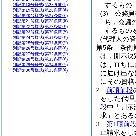
するもの
別記第18号様式
(第25条関係)
別記第19号様式
(第26条関係)
(3)
公務員
別記第20号様式
(第27条関係)
ち，会議
別記第21号様式
(第28条関係)
別記第22号様式
(第29条関係)
するもの
別記第23号様式
(第30条関係)
別記第24号様式
(第31条関係)
(代理人の
別記第25号様式
(第31条関係)
第5条
条例
別記第26号様式
(第31条関係)
別記第27号様式
(第32条関係)
は，開示決
別記第28号様式
(第33条関係)
は，直ちに
別記第29号様式
(第34条関係)
別記第30号様式
(第35条関係)
に届け出な
にその資格
2
前項前段
をした代理
段
中「開示
求」とある
3
第1項前
止請求をし