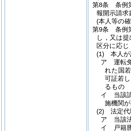
第8条
条例
報開示請求
(本人等の
第9条
条例
し，又は提
区分に応じ
(1)
本人が
ア
運転
れた国若
可証若し
るもの
イ
当該
施機関が
(2)
法定代
ア
当該
イ
戸籍