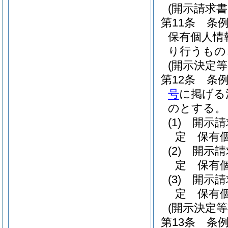
(開示請求
第11条
条
保有個人情
り行うもの
(開示決定等
第12条
条例
号
に掲げる
のとする。
(1)
開示請
定 保有
(2)
開示請
定 保有
(3)
開示請
定 保有
(開示決定
第13条
条例