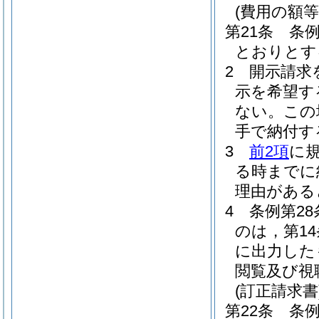
(費用の額等
第21条
条
とおりとす
2
開示請求
示を希望す
ない。
この
手で納付す
3
前2項
に
る時までに
理由がある
4
条例第2
のは，第1
に出力した
閲覧及び視
(訂正請求書
第22条
条例