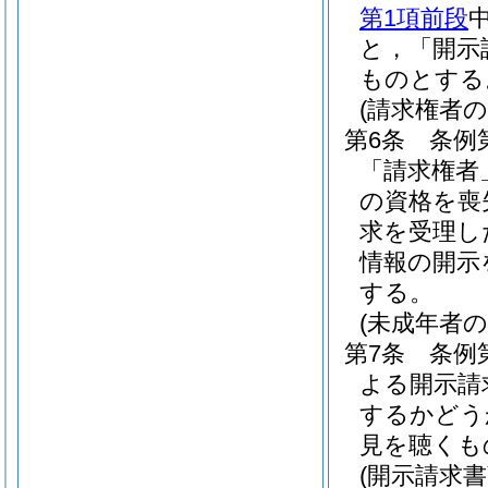
第1項前段
と，「開示
ものとする
(請求権者
第6条
条例
「請求権者
の資格を喪
求を受理し
情報の開示
する。
(未成年者
第7条
条例
よる開示請
するかどう
見を聴くも
(開示請求書