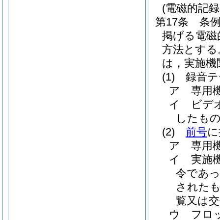
(電磁的記
第17条
条例
掲げる電磁
方法とする
は，実施機
(1)
録音テ
ア
専用
イ
ビデ
したも
(2)
前号
に
ア
専用
イ
実施
令であ
されたも
覧又は交
ウ
フロ