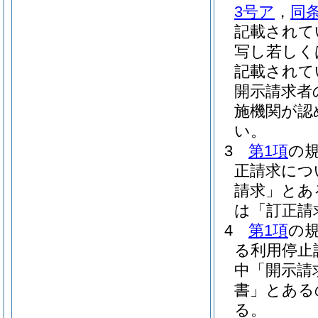
3号ア
，
同条
記載されて
写し若しく
記載されて
開示請求者
施機関が認
い。
3
第1項
の規
正請求につ
請求」とあ
は「訂正請
4
第1項
の規
る利用停止
中「開示請
書」とある
る。