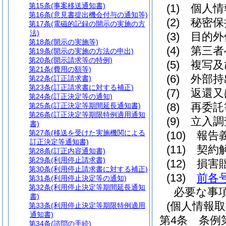
第15条
(事案移送通知書)
(1)
個人情
第16条
(意見書提出機会付与の通知等)
(2)
秘密保
第17条
(電磁的記録の開示の実施の方
法)
(3)
目的外
第18条
(開示の実施等)
(4)
第三者
第19条
(開示の実施の方法の申出)
第20条
(開示請求等の特例)
(5)
複写及
第21条
(費用の額等)
(6)
外部持
第22条
(訂正請求書)
第23条
(訂正請求書に対する補正)
(7)
返還又
第24条
(訂正決定等の通知)
(8)
再委託
第25条
(訂正決定等期間延長通知書)
第26条
(訂正決定等期限特例適用通知
(9)
立入調
書)
第27条
(移送を受けた実施機関による
(10)
報告
訂正決定等通知書)
(11)
契約
第28条
(訂正内容通知書)
第29条
(利用停止請求書)
(12)
損害
第30条
(利用停止請求書に対する補正)
(13)
前各
第31条
(利用停止決定等の通知)
第32条
(利用停止決定等期間延長通知
必要な事
書)
(個人情報
第33条
(利用停止決定等期限特例適用
通知書)
第4条
条例
第34条
(諮問の手続)