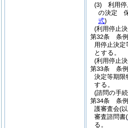
(3)
利用停
の決定 
式
)
(利用停止
第32条
条例
用停止決定
とする。
(利用停止
第33条
条
決定等期限
する。
(諮問の手続
第34条
条
護審査会
(
審査諮問書
(
る。