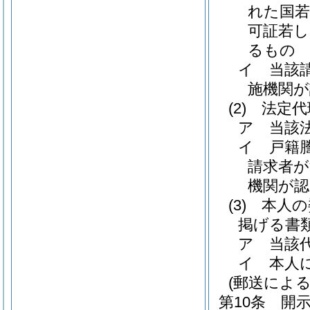
れた国若
可証若し
るもの
イ
当該
施機関が
(2)
法定代
ア
当該
イ
戸籍
請求者が
機関が
(3)
本人の
掲げる書
ア
当該
イ
本人
(郵送によ
第10条
開