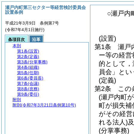
瀬戸内町第三セクター等経営検討委員会
設置条例
○瀬戸内
平成21年3月9日 条例第7号
(令和7年4月1日施行)
(設置)
条項目次
沿革
第1条
瀬戸
本則
第1条
(設置)
ー等の経営
第2条
(定義)
第3条
(分掌事務)
的として，
第4条
(組織)
員会」とい
第5条
(任期)
第6条
(委員長)
(定義)
第7条
(会議)
第2条
この
第8条
(庶務)
第9条
(委任)
(瀬戸内町
附則
町が損失補
附則
(令和7年3月21日条例第10号)
がその経営
れる法人)
(分掌事務)