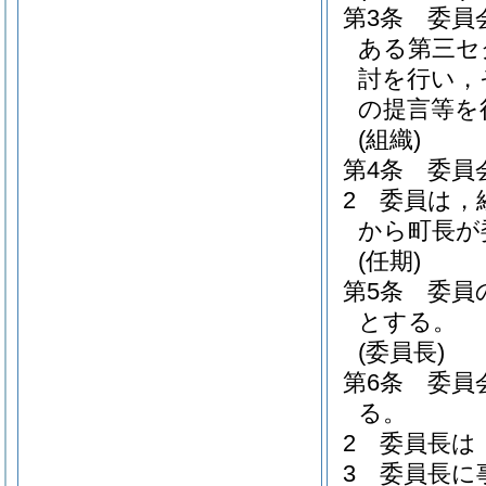
第3条
委員
ある第三セ
討を行い，
の提言等を
(組織)
第4条
委員
2
委員は，
から町長が
(任期)
第5条
委員
とする。
(委員長)
第6条
委員
る。
2
委員長は
3
委員長に