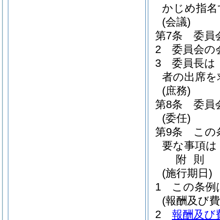
かじめ指名
(会議)
第7条
委員
2
委員会の
3
委員長は
者の出席を
(庶務)
第8条
委員
(委任)
第9条
この
要な事項は
附
則
(施行期日)
1
この条例
(報酬及び
2
報酬及び