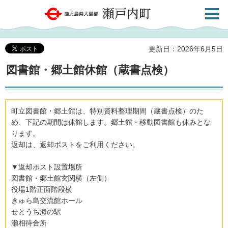
検索・
鹿児島県大島郡 瀬戸内町
共通メ
ニュー
更新日：2026年6月5日
図書館・郷土館休館（蔵書点検）
町立図書館・郷土館は、特別資料整理期間（蔵書点検）のた
め、下記の期間は休館します。郷土館・移動図書館も休みとな
ります。
返却は、返却ポストをご利用ください。
▼返却ポスト設置場所
図書館・郷土館玄関横（左側）
役場1階正面階段横
きゅら島交流館ホール
せとうち海の駅
瀬相待合所