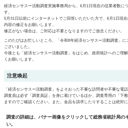
経済センサスー活動調査実施事務局から、6月1日現在の従業者数に
す。
5月31日以前にインターネットでご回答いただいた方で、6月1日現
内容の修正をお願いします。
修正がない場合は、ご対応は不要となりますのでご放念ください。
このたびはお忙しいところ、「令和8年経済センサスー活動調査」に
ございました。
今後とも「経済センサスー活動調査」をはじめ、政府統計へのご理解
くお願いします。
注意喚起
「経済センサスー活動調査」をよそおった不審な訪問者や不審な電話
調査員は必ず「調査員証」を身に着けているほか、調査専用の「下敷
ますのでご確認ください。また、金品を請求したりすることは絶対に
調査の詳細は、バナー画像をクリックして総務省統計局の
い。