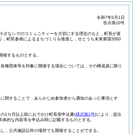
令和7年5月1日
告示第10号
小さなシマのコミュニティーを大切にする理念のもと，町長が直
，町民参画によるまちづくりを推進し，せとうち未来展望2050
開催するものとする。
，各種団体等を対象に開催する場合については，その構成員に限り
進に関することで，あらかじめ参加者から通知のあった事項とす
の1カ月以上前におでかけ町長室申込書
(
様式第1号
)
により，提出
具体的な内容等を申込み時に記載するものとする。
議し，公共施設以外の場所でも開催することができる。