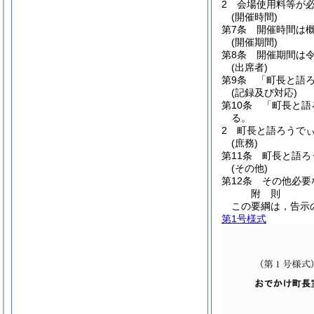
2
会場使用料等が
(開催時間)
第7条
開催時間は概
(開催期間)
第8条
開催期間は令
(出席者)
第9条
「町長と語
(記録及び対応)
第10条
「町長と語
る。
2
町長と語ろうで
(庶務)
第11条
町長と語ろ
(その他)
第12条
その他必要
附
則
この要綱は，告示
第1号様式