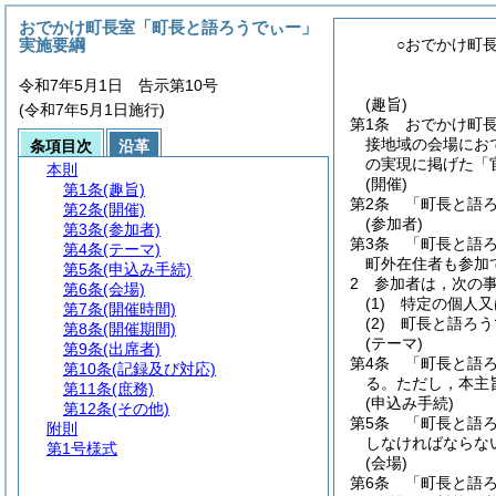
おでかけ町長室「町長と語ろうでぃー」
実施要綱
○おでかけ町
令和7年5月1日 告示第10号
(趣旨)
(令和7年5月1日施行)
第1条
おでかけ町
接地域の会場にお
条項目次
沿革
の実現に掲げた「
本則
(開催)
第1条
(趣旨)
第2条
「町長と語
第2条
(開催)
(参加者)
第3条
(参加者)
第3条
「町長と語
第4条
(テーマ)
町外在住者も参加
第5条
(申込み手続)
2
参加者は，次の
第6条
(会場)
(1)
特定の個人又
第7条
(開催時間)
(2)
町長と語ろう
第8条
(開催期間)
(テーマ)
第9条
(出席者)
第4条
「町長と語
第10条
(記録及び対応)
る。
ただし，本主
第11条
(庶務)
(申込み手続)
第12条
(その他)
第5条
「町長と語
附則
しなければならな
第1号様式
(会場)
第6条
「町長と語