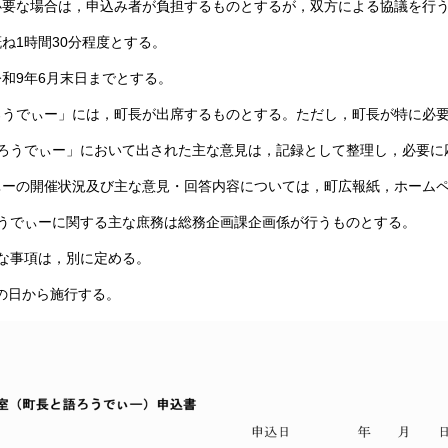
必要な場合は，申込み者が負担するものとするが，双方による協議を行
ね1時間30分程度とする。
和9年6月末日までとする。
ろうでぃー」には，町長が出席するものとする。
ただし，町長が特に必
ろうでぃー」において出された主な意見は，記録として整理し，必要に
ぃーの開催状況及び主な意見・回答内容については，町広報紙，ホーム
うでぃーに関する主な庶務は総務企画課企画係が行うものとする。
な事項は，別に定める。
の日から施行する。