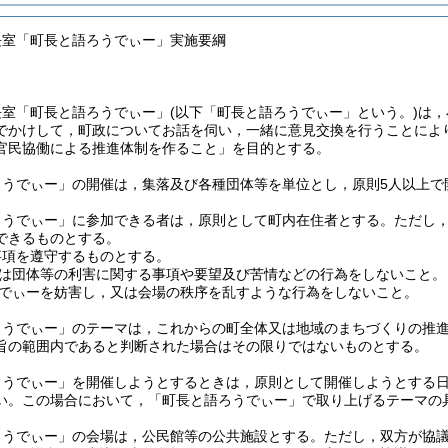
長室「町長と語ろうでぃー」実施要綱
長室「町長と語ろうでぃー」
(以下「町長と語ろうでぃー」という。)
は，
でかけして，町政についてお話を伺い，一緒に意見交換を行うことにより
官民協働による推進体制を作ること」を目的とする。
ろうでぃー」の開催は，集落及び各種団体等を単位とし，原則5人以上で
ろうでぃー」に参加できる者は，原則として町内在住者とする。
ただし
できるものとする。
事項を遵守するものとする。
は団体等の利害に関する事項や要望及び苦情などの行為をしないこと。
でぃーを妨害し，又は会場の秩序を乱すような行為をしないこと。
ろうでぃー」のテーマは，これからの町全体又は地域のまちづくりの推
旨の範囲内であると判断された場合はその限りではないものとする。
ろうでぃー」を開催しようとするときは，原則として開催しようとする日
い。
この場合において，「町長と語ろうでぃー」で取り上げるテーマの
ろうでぃー」の会場は，公民館等の公共施設とする。
ただし，双方が協