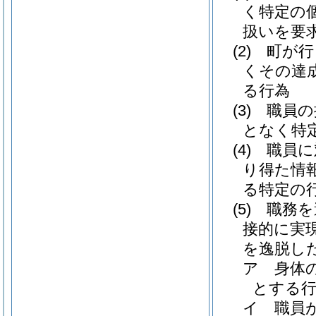
く特定の
扱いを要
(2)
町が行
くその達
る行為
(3)
職員の
となく特
(4)
職員に
り得た情
る特定の
(5)
職務を
接的に実
を逸脱し
ア
身体
とする
イ
職員