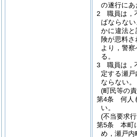
の遂行にあ
2
職員は，
ばならない
かに違法と
険が思料さ
より，警察
る。
3
職員は，
定する瀬戸
ならない。
(町民等の責
第4条
何人
い。
(不当要求
第5条
本町
め，瀬戸内