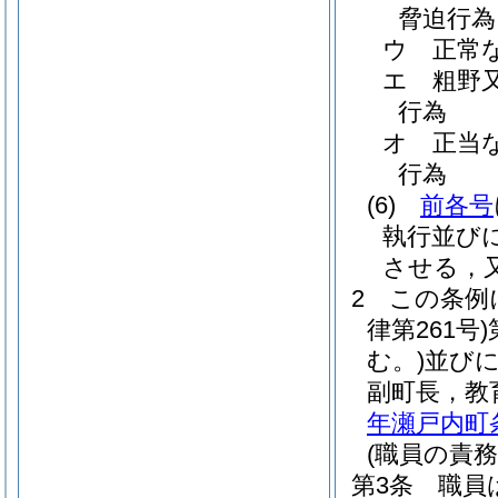
脅迫行為
ウ
正常
エ
粗野
行為
オ
正当
行為
(6)
前各号
執行並び
させる，
2
この条例
律第261号)
む。)
並びに
副町長，教
年瀬戸内町条
(職員の責務
第3条
職員