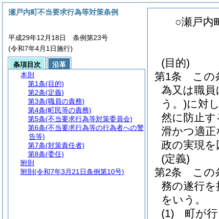
瀬戸内町不当要求行為等対策条例
○瀬戸内
平成29年12月18日 条例第23号
(令和7年4月1日施行)
(目的)
条項目次
沿革
第1条
この
本則
第1条
(目的)
為又は職員
第2条
(定義)
第3条
(職員の責務)
う。)
に対
第4条
(町民等の責務)
然に防止す
第5条
(不当要求行為等対策委員会)
第6条
(不当要求行為等の行為者への警
滑かつ適正
告等)
政の実現を
第7条
(対策責任者)
第8条
(委任)
(定義)
附則
第2条
この
附則
(令和7年3月21日条例第10号)
務の遂行を
をいう。
(1)
町が行