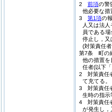
2
前項
の警
他必要な措
3
第1項
の
人又は法人
員である場
停止し，又
(対策責任者
第7条
町の
他の措置を
任者
(以下
2
対策責任
て充てる。
3
対策責任
生時の指示
4
対策責任
が発生し，