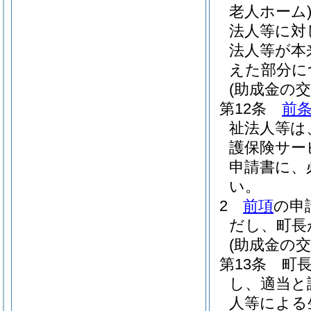
老人ホーム
法人等に対
法人等が本
えた部分に
(助成金の交
第12条
前
祉法人等は
護保険サー
申請書に、
い。
2
前項
の申
だし、町長
(助成金の交
第13条
町
し、適当と
人等による