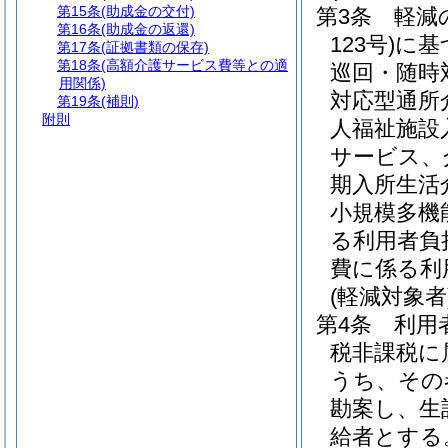
第15条
(助成金の交付)
第3条
軽減
第16条
(助成金の返還)
123号)
に基
第17条
(証拠書類の保存)
第18条
(高額介護サービス費等との適
巡回・随時
用関係)
対応型通所
第19条
(補則)
附則
人福祉施設
サービス、
期入所生活
小規模多機
る利用者負
費に係る利
(軽減対象者
第4条
利用
税非課税に
うち、その
勘案し、生
給者とする