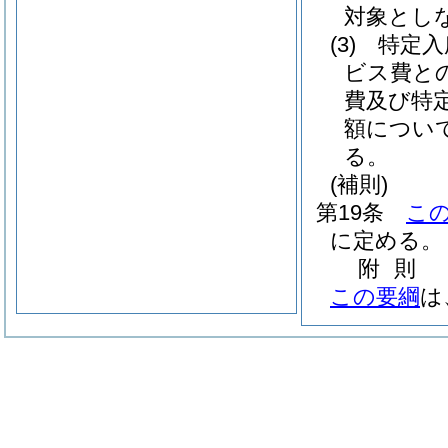
対象とし
(3)
特定入
ビス費と
費及び特
額につい
る。
(補則)
第19条
こ
に定める。
附
則
この要綱
は