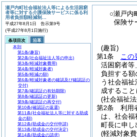
瀬戸内町社会福祉法人等による生活困窮
者等に対する介護保険サービスに係る利
○瀬戸内
用者負担額軽減制…
保険サ
平成27年8月1日 告示第9号
(平成27年8月1日施行)
条項目次
沿革
(趣旨)
本則
第1条
(趣旨)
第1条
この
第2条
(社会福祉法人等の申出)
第3条
(軽減対象費用)
活困窮者等
第4条
(軽減対象者)
負担する額
第5条
(軽減の額)
第6条
(軽減対象者の確認及び確認証の
う社会福祉
交付)
成すること
第7条
(確認証の有効期限)
第8条
(確認証の更新)
(社会福祉法
第9条
(確認証の再交付)
第2条
利用
第10条
(確認証の返還)
第11条
(社会福祉法人等に対する助成
は、社会福
金の額)
町長に申し
第12条
(助成金の交付申請)
第13条
(助成金の交付決定)
(軽減対象費
第14条
(助成金の請求)