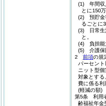
(1)
年間収
とに150
(2)
預貯金
るごとに3
(3)
日常生
と。
(4)
負担能
(5)
介護保
2
前項
の規
パーセント
ニット型個
対象とする
費に係る利
(軽減の額)
第5条
利用
齢福祉年金受