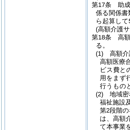
第17条
助
係る関係書
ら起算して
(高額介護
第18条
高
る。
(1)
高額介
高額医療
ビス費と
用をまず
行うもの
(2)
地域密
福祉施設
第2段階
は、高額
て本事業