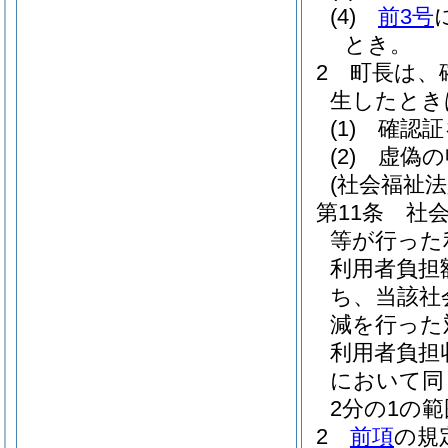
(4)
前3号
とき。
2
町長は、
生したとき
(1)
確認証
(2)
虚偽の
(社会福祉
第11条
社
等が行った
利用者負担
ち、当該社
減を行った
利用者負担
において同
2分の1の
2
前項
の規