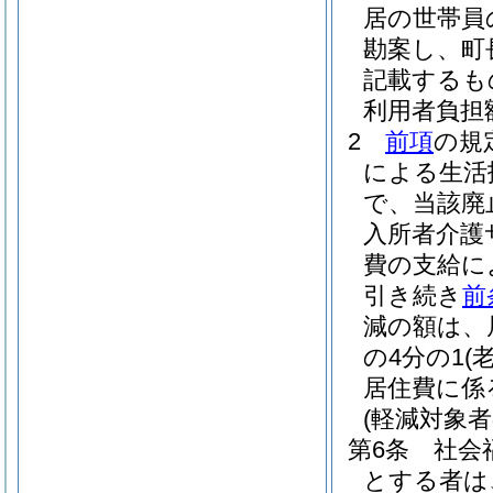
居の世帯員
勘案し、町
記載するも
利用者負担
2
前項
の規
による生活
で、当該廃
入所者介護
費の支給に
引き続き
前
減の額は、
の4分の1
(
居住費に係
(軽減対象
第6条
社会
とする者は