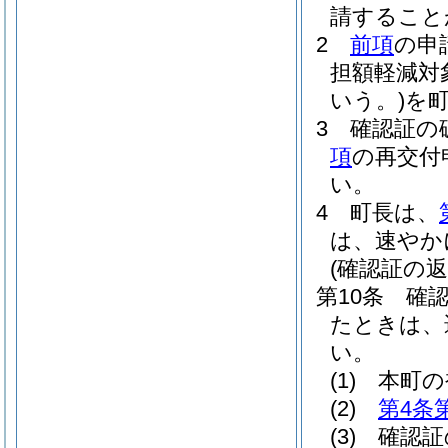
請すること
2
前項
の申
担額軽減対
いう。)
を
3
確認証の
項
の再交付
い。
4
町長は、
は、速やか
(確認証の返
第10条
確
たときは、
い。
(1)
本町の
(2)
第4条
(3)
確認証