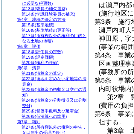
に必要な得票数)
は瀬戸内都
第13条
(委員の補欠選挙)
(施行地区
第14条
(学識経験委員の補充)
第4章
地積の決定の方法
第3条
施行
第15条
(基準地積)
瀬戸内町大
第16条
(基準地積の更正等)
第17条
(所有権以外の権利の目的と
神田原，字
なる土地の地積)
(事業の範囲
第5章
評価
第18条
(評価員の定数)
第4条
事業
第19条
(評定価額)
区画整理事
第20条
(権利の評価)
第6章
清算
(事務所の所
第21条
(清算金の算定)
第22条
(換地を定めない宅地等の清
第5条
事業
算金)
内町役場内)
第23条
(清算金の徴収又は交付の通
知)
第2章
第24条
(清算金の分割徴収又は分割
(費用の負担
交付)
第25条
(督促手数料及び延滞金)
第6条
事業
第26条
(仮清算への準用)
担する。
第7章
雑則
第27条
(所有権以外の権利の申告，
第3章
又は届出の受理の停止)