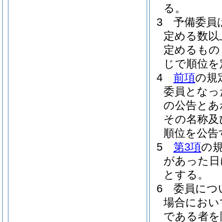
る。
3
予備委員
定める数以
定めるもの
じで順位を
4
前項
の規
委員となっ
の公告とあ
その名称及
順位を公告
5
第3項
の
があった日
とする。
6
委員につ
場合におい
である者を