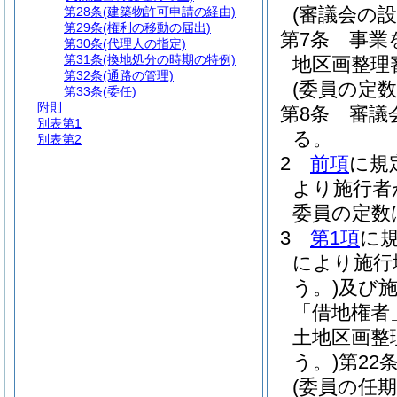
(審議会の設
第28条
(建築物許可申請の経由)
第29条
(権利の移動の届出)
第7条
事業
第30条
(代理人の指定)
第31条
(換地処分の時期の特例)
地区画整理
第32条
(通路の管理)
(委員の定数
第33条
(委任)
附則
第8条
審議
別表第1
る。
別表第2
2
前項
に規
より施行者
委員の定数
3
第1項
に
により施行
う。)
及び
「借地権者
土地区画整
う。)
第22
(委員の任期