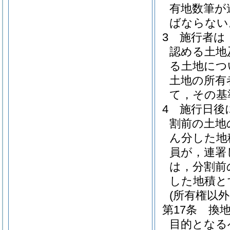
有地数筆が
ばならない
3
施行者は
認める土地
る土地につ
土地の所有
て，その基
4
施行日後
割前の土地
ん分した地
員が，連署
は，分割前
した地積と
(所有権以
第17条
換
目的となる