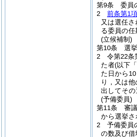
第9条
委員
2
前条第1
又は選任さ
る委員の任
(立候補制)
第10条
選
2
令第22
た者
(以下
た日から1
り，又は他
出してその
(予備委員)
第11条
審
から選挙さ
2
予備委員
の数及び借