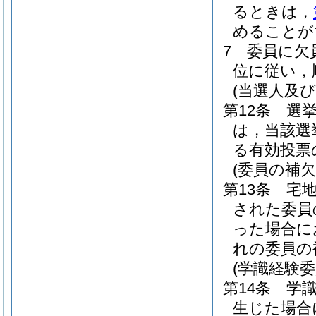
るときは，
めることが
7
委員に欠
位に従い，
(当選人及
第12条
選
は，当該選
る有効投票
(委員の補欠
第13条
宅
された委員
った場合に
れの委員の
(学識経験委
第14条
学
生じた場合