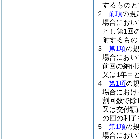
するものと
2
前項
の規
場合におい
とし第1回
附するもの
3
第1項
の
場合におい
前回の納付
又は1年目
4
第1項
の
場合におけ
割回数で除
又は交付額
の回の利子
5
第1項
の
場合におい