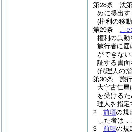
第28条
法
めに提出す
(権利の移動
第29条
こ
権利の異動
施行者に届
ができない
証する書面
(代理人の指
第30条
施
大字古仁屋
を受けるた
理人を指定
2
前項
の規
した者は，
3
前項
の規