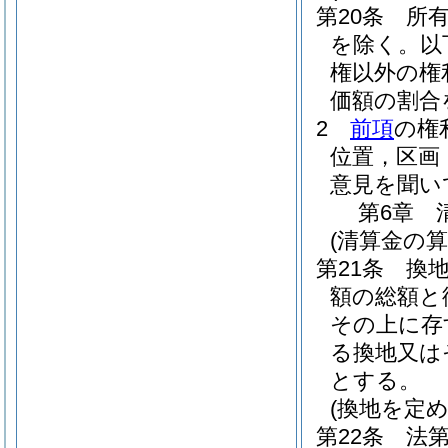
第20条
所
を除く。以
権以外の権
価額の割合
2
前項
の権
位置，区画
意見を聞い
第6章
(清算金の算
第21条
換
額の総額と
その上に存
る換地又は
とする。
(換地を定
第22条
法第