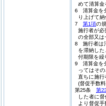
めて清算金
6
清算金を
り上げて納
7
第1項
の
施行者が必
の全部又は
8
施行者は
を滞納した
付期限を繰
9
清算金を
ってはその
直ちに施行
(督促手数料
第25条
第2
した者に督
より督促手