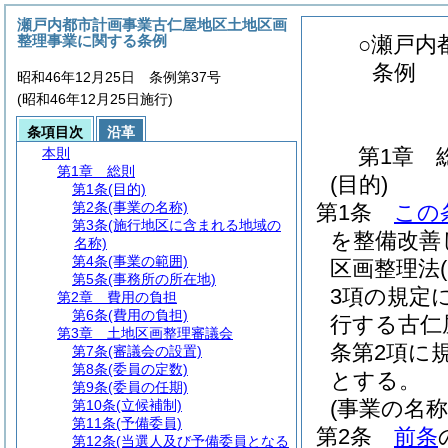
瀬戸内都市計画事業古仁屋地区土地区画
整理事業に関する条例
○瀬戸内
条例
昭和46年12月25日 条例第37号
(昭和46年12月25日施行)
条項目次
沿革
第1章
本則
第1章
総則
(目的)
第1条
(目的)
第2条
(事業の名称)
第1条
この
第3条
(施行地区に含まれる地域の
を整備改善
名称)
第4条
(事業の範囲)
区画整理法
第5条
(事務所の所在地)
3項の規定
第2章
費用の負担
第6条
(費用の負担)
行する古仁
第3章
土地区画整理審議会
条第2項に
第7条
(審議会の設置)
第8条
(委員の定数)
とする。
第9条
(委員の任期)
(事業の名称
第10条
(立候補制)
第11条
(予備委員)
第2条
前条
第12条
(当選人及び予備委員となる