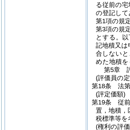
る従前の宅
の登記して
第1項の規
第3項の規
とする。以
記地積又は
合しないと
めた地積を
第5章
(評価員の定
第18条
法第
(評定価額)
第19条
従
置，地積，
税標準等を
(権利の評価