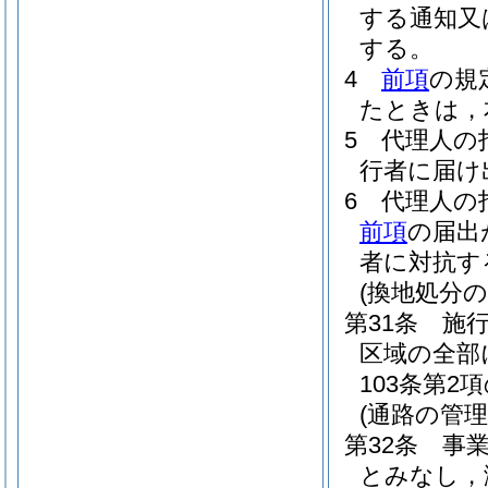
する通知又
する。
4
前項
の規
たときは，
5
代理人の
行者に届け
6
代理人の
前項
の届出
者に対抗す
(換地処分の
第31条
施
区域の全部
103条第
(通路の管理
第32条
事
とみなし，