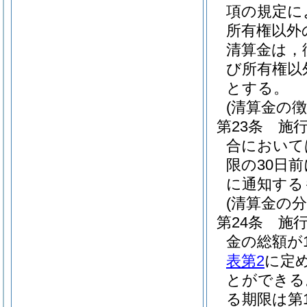
項の規定に
所有権以外
清算金は，
び所有権以
とする。
(清算金の
第23条
施
合において
限の30日
に通知する
(清算金の
第24条
施
金の総額が
表第2
に定
とができる
る期限は第