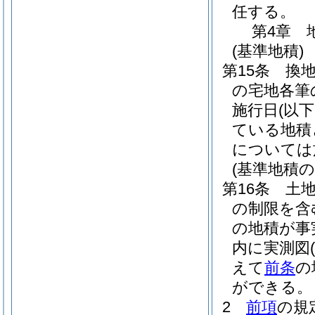
任する。
第4章
(基準地積)
第15条
換
の宅地各筆
施行日
(以
ている地積
については
(基準地積の
第16条
土
の制限を含
の地積が事
内に実測図
えて
前条
の
ができる。
2
前項
の規