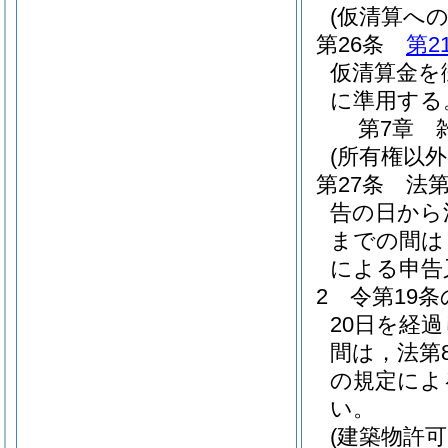
(仮清算への
第26条
第2
仮清算金を
に準用する
第7章
(所有権以
第27条
法
告の日から
までの間は
による申告
2
令第19
20日を経
間は，法第
の規定によ
い。
(建築物許可