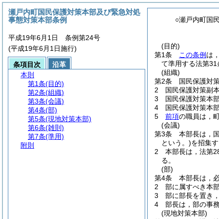
瀬戸内町国民保護対策本部及び緊急対処
事態対策本部条例
○瀬戸内町国
平成19年6月1日 条例第24号
(目的)
(平成19年6月1日施行)
第1条
この条例
は
て準用する法第3
条項目次
沿革
(組織)
本則
第2条
国民保護対
第1条
(目的)
2
国民保護対策副
第2条
(組織)
3
国民保護対策本
第3条
(会議)
4
国民保護対策本
第4条
(部)
5
前項
の職員は，
第5条
(現地対策本部)
(会議)
第6条
(雑則)
第3条
本部長は，
第7条
(準用)
という。)
を招集す
附則
2
本部長は，法第2
る。
(部)
第4条
本部長は，
2
部に属すべき本
3
部に部長を置き
4
部長は，部の事
(現地対策本部)