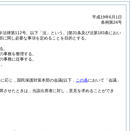
平成19年6月1日
条例第24号
6年法律第112号。以下「法」という。)
第31条及び法第183条におい
本部に関し必要な事項を定めることを目的とする。
る。
の事務を整理する。
の事務に従事する。
る。
要に応じ，国民保護対策本部の会議
(以下，
この条
において「会議」
出席させたときは，当該出席者に対し，意見を求めることができ