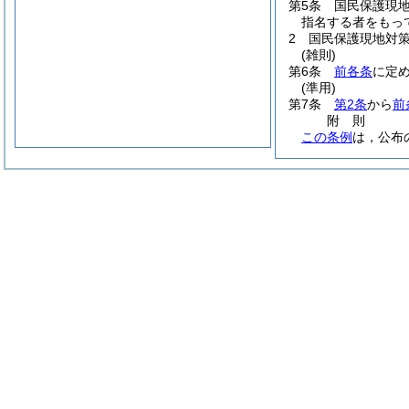
第5条
国民保護現
指名する者をもっ
2
国民保護現地対
(雑則)
第6条
前各条
に定
(準用)
第7条
第2条
から
前
附
則
この条例
は，公布