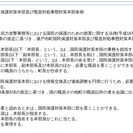
民保護対策本部及び緊急対処事態対策本部条例
，武力攻撃事態等における国民の保護のための措置に関する法律
(平成1
1条の規定に基づき，瀬戸内町国民保護対策本部及び緊急対処事態対策
策本部長
(以下「本部長」という。)
は，国民保護対策本部の事務を総括す
本部長
(以下「副本部長」という。)
は，本部長を助け，国民保護対策本部
部員
(以下「本部員」という。)
は，本部長の命を受け，国民保護対策本部
部に本部長，副本部長及び本部員のほか，必要な職員を置くことができ
町の職員のうちから，町長が任命する。
国民保護対策本部における情報交換及び連絡調整を円滑に行うため，必
る。
8条第6項の規定に基づき，国の職員その他町の職員以外の者を会議に
必要と認めるときは，国民保護対策本部に部を置くことができる。
部員は，本部長が指名する。
，本部長の指名する本部員がこれに当たる。
務を掌理する。