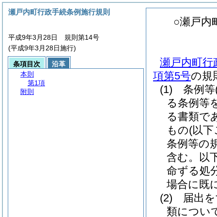
瀬戸内町行政手続条例施行規則
○瀬戸内
平成9年3月28日 規則第14号
(平成9年3月28日施行)
瀬戸内町行
条項目次
沿革
項第5号
の規
本則
第1項
(1)
条例等
附則
る条例等
る書類で
もの
(以
条例等の
含む。以
命ずる処
場合に既
(2)
届出を
類につい