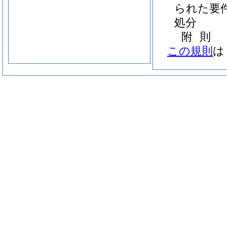
られた要
処分
附
則
この規則
は