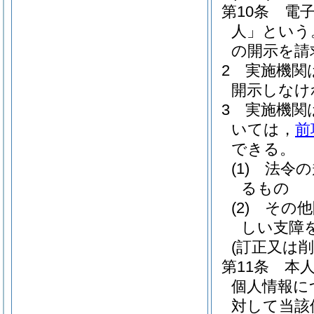
第10条
電
人」という
の開示を請
2
実施機関
開示しなけ
3
実施機関
いては，
前
できる。
(1)
法令の
るもの
(2)
その他
しい支障
(訂正又は削
第11条
本
個人情報に
対して当該