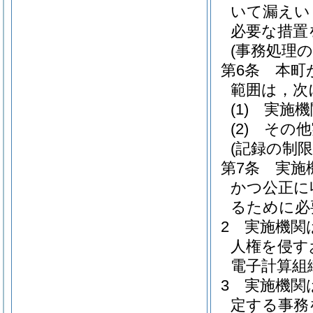
いて漏えい
必要な措置
(事務処理の
第6条
本町
範囲は，次
(1)
実施機
(2)
その他
(記録の制限
第7条
実施
かつ公正に
るために必
2
実施機関
人権を侵す
電子計算組
3
実施機関
定する事務