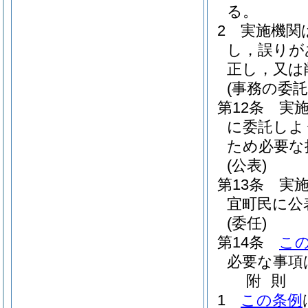
る。
2
実施機関
し，誤りが
正し，又は
(事務の委託
第12条
実
に委託しよ
ため必要な
(公表)
第13条
実
宜町民に公
(委任)
第14条
こ
必要な事項
附
則
1
この条例