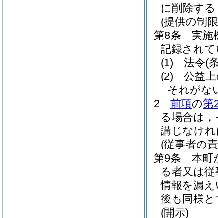
に削除する
(提供の制限
第8条
実施
記録されて
(1)
法令
(
(2)
公益上
それがな
2
前項
の
第
る場合は，
講じなけれ
(従事者の責
第9条
本町
る者又は従
情報を漏え
後も同様と
(開示)