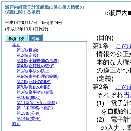
瀬戸内町電子計算組織に係る個人情報の
保護に関する条例
○瀬戸内
平成13年9月17日 条例第24号
(平成13年10月1日施行)
(目的)
条項目次
沿革
第1条
この
本則
第1条
(目的)
情報の公正
第2条
(定義)
第3条
(実施機関の責務)
本的な人権
第4条
(正確性の確保)
の適正かつ
第5条
(事故の防止)
第6条
(事務処理の範囲)
(定義)
第7条
(記録の制限)
第2条
この
第8条
(提供の制限)
第9条
(従事者の責務)
それぞれ
当
第10条
(開示)
(1)
電子計
第11条
(訂正又は削除)
第12条
(事務の委託)
を自動的
第13条
(公表)
(2)
電子計
第14条
(委任)
附則
の入力，