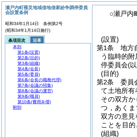
瀬戸内町罹災地域借地借家紛争調停委員
会設置条例
○瀬戸内
昭和34年1月14日 条例第2号
(昭和34年1月14日施行)
(設置)
条項目次
沿革
第1条
地方
本則
第1条
(設置)
う臨時的附
第2条
(目的)
第3条
(組織)
停委員会
(
第4条
(会長)
(目的)
第5条
(委員)
第6条
(会長の職務代理)
第2条
委員
第7条
(会議の招集)
て土地所有
第8条
(会議の運営)
第9条
(職員)
その双方か
第10条
(費用弁償)
つ，あくま
附則
双方の意見
ことを目的
(組織)