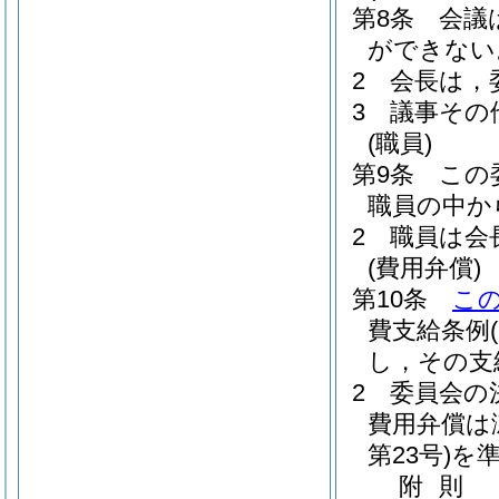
第8条
会議
ができない
2
会長は，
3
議事その
(職員)
第9条
この
職員の中か
2
職員は会
(費用弁償)
第10条
こ
費支給条例
し，その支
2
委員会の
費用弁償は
第23号)
を
附
則