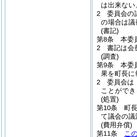
は出来ない
2
委員会の
の場合は議
(書記)
第8条
本委
2
書記は会
(調査)
第9条
本委
果を町長に
2
委員会は
ことができ
(処置)
第10条
町
て議会の議
(費用弁償)
第11条
こ