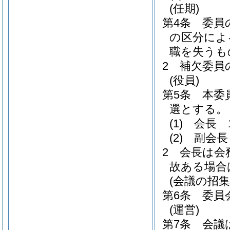
(任期)
第4条
委員
の区分によ
職を失うも
2
補欠委員
(役員)
第5条
本委
選とする。
(1)
会長 
(2)
副会長
2
会長は会
故ある場合
(会議の招集
第6条
委員
(運営)
第7条
会議