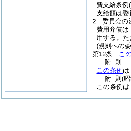
費支給条例
支給額は委
2
委員会の
費用弁償は
用する。
た
(規則への委
第12条
こ
附
則
この条例
は
附
則
(
この条例は