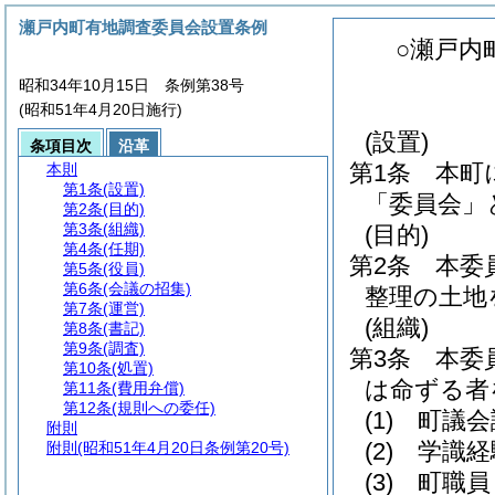
瀬戸内町有地調査委員会設置条例
○瀬戸内
昭和34年10月15日 条例第38号
(昭和51年4月20日施行)
(設置)
条項目次
沿革
第1条
本町
本則
第1条
(設置)
「委員会」
第2条
(目的)
第3条
(組織)
(目的)
第4条
(任期)
第2条
本委
第5条
(役員)
第6条
(会議の招集)
整理の土地
第7条
(運営)
(組織)
第8条
(書記)
第9条
(調査)
第3条
本委
第10条
(処置)
は命ずる者
第11条
(費用弁償)
第12条
(規則への委任)
(1)
町議会
附則
(2)
学識経
附則
(昭和51年4月20日条例第20号)
(3)
町職員