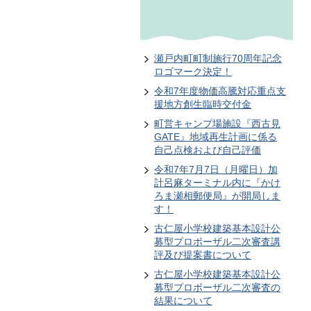
瀬戸内町町制施行70周年記念
ロゴマーク決定！
令和7年度物価高騰対応重点支
援地方創生臨時交付金
町営キャンプ場施設『西古見
GATE』地域再生計画に係る
自己点検および自己評価
令和7年7月7日（月曜日）加
計呂麻ターミナル内に『かけ
ろま瀬相郵便局』が開局しま
す！
古仁屋小学校建築基本設計公
募型プロポーザル二次審査講
評及び提案書について
古仁屋小学校建築基本設計公
募型プロポーザル二次審査の
結果について