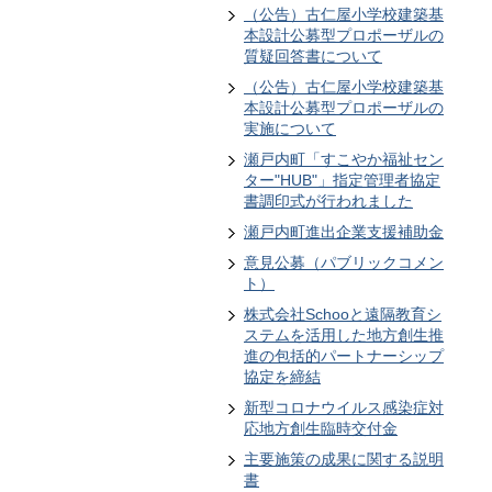
（公告）古仁屋小学校建築基
本設計公募型プロポーザルの
質疑回答書について
（公告）古仁屋小学校建築基
本設計公募型プロポーザルの
実施について
瀬戸内町「すこやか福祉セン
ター"HUB"」指定管理者協定
書調印式が行われました
瀬戸内町進出企業支援補助金
意見公募（パブリックコメン
ト）
株式会社Schooと遠隔教育シ
ステムを活用した地方創生推
進の包括的パートナーシップ
協定を締結
新型コロナウイルス感染症対
応地方創生臨時交付金
主要施策の成果に関する説明
書