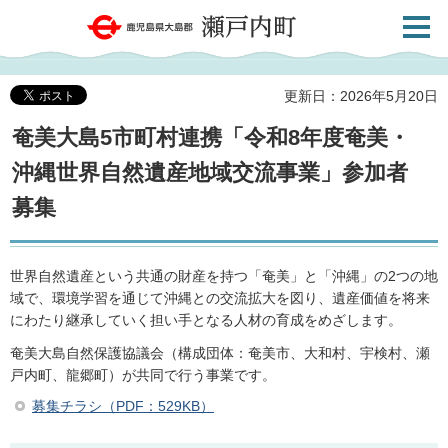
検索・
鹿児島県大島郡 瀬戸内町
共通メ
ニュー
更新日：2026年5月20日
奄美大島5市町村連携「令和8年度奄美・
沖縄世界自然遺産地域交流事業」参加者
募集
世界自然遺産という共通の財産を持つ「奄美」と「沖縄」の2つの地
域で、環境学習を通じて沖縄との交流拡大を図り、遺産価値を将来
にわたり継承していく担い手となる人材の育成をめざします。
奄美大島自然保護協議会（構成団体：奄美市、大和村、宇検村、瀬
戸内町、龍郷町）が共同で行う事業です。
募集チラシ（PDF：529KB）