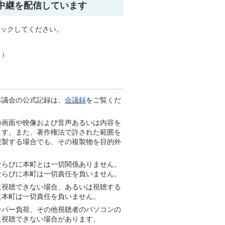
会中継を配信しています
ックしてください。
））
本議会の公式記録は、
会議録
をご覧くだ
の画面や映像および音声あるいは内容を
ます。また、著作権法で許された範囲を
複製する場合でも、その複製物を目的外
会ならびに本町とは一切関係ありません。
ならびに本町は一切責任を負いません。
常に視聴できない場合、あるいは視聴する
に本町は一切責任を負いません。
サーバー負荷、その他視聴者のパソコンの
に視聴できない場合があります。