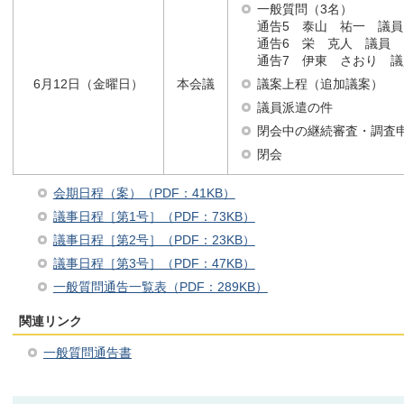
一般質問（3名）
通告5 泰山 祐一 議員
通告6 栄 克人 議員
通告7 伊東 さおり 議
議案上程（追加議案）
6月12日（金曜日）
本会議
議員派遣の件
閉会中の継続審査・調査
閉会
会期日程（案）（PDF：41KB）
議事日程［第1号］（PDF：73KB）
議事日程［第2号］（PDF：23KB）
議事日程［第3号］（PDF：47KB）
一般質問通告一覧表（PDF：289KB）
関連リンク
一般質問通告書