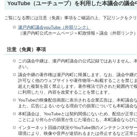
YouTube（ユーチューブ）を利用した本議会の議
ご覧になる際には注意（免責）事項をご確認の上、下記リンクをクリ
瀬戸内町議会youTube（外部リンク）
（瀬戸内町公式ホームページ＞町政情報＞議会（外部リンク
注意（免責）事項
この議会中継は、瀬戸内町議会の公式記録ではありません。
さい。
議会中継の著作権は瀬戸内町に帰属します。なお、議会中継
許可なく他のウェブサイトや著作物等へ転載することを禁じ
超えた複製を固く禁止します。著作権法で許された範囲内で
に利用したり、内容を改変することを禁じます。
YouTubeの映像配信画面に表示される企業広告は、本町議
また、広告によるいかなる理由での損害についても本町議会
本町議会は、YouTubeとは契約関係にないため、配信が正
ことにより何らかの損害が生じた場合にも、本町議会ならび
インターネット回線の状況やYouTube側のメンテナンスや
環境により、映像や音声が途切れるまたは停止するなど正常