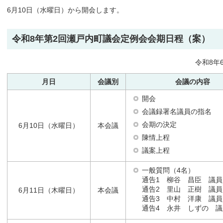
6月10日（水曜日）から開会します。
令和8年第2回瀬戸内町議会定例会会期日程（案）
令和8年
月日
会議別
会議の内容
開会
会議録署名議員の指名
会期の決定
6月10日（水曜日）
本会議
陳情上程
議案上程
一般質問（4名）
通告1 柳谷 昌臣 議員
通告2 里山 正樹 議員
6月11日（木曜日）
本会議
通告3 中村 洋康 議員
通告4 永井 しずの 議