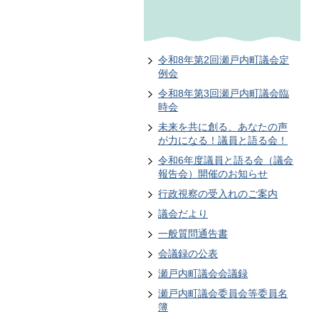
令和8年第2回瀬戸内町議会定
例会
令和8年第3回瀬戸内町議会臨
時会
未来を共に創る、あなたの声
が力になる！議員と語る会！
令和6年度議員と語る会（議会
報告会）開催のお知らせ
行政視察の受入れのご案内
議会だより
一般質問通告書
会議録の公表
瀬戸内町議会会議録
瀬戸内町議会委員会等委員名
簿